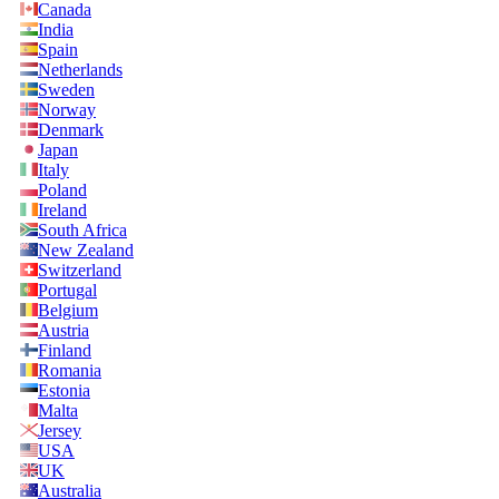
Canada
India
Spain
Netherlands
Sweden
Norway
Denmark
Japan
Italy
Poland
Ireland
South Africa
New Zealand
Switzerland
Portugal
Belgium
Austria
Finland
Romania
Estonia
Malta
Jersey
USA
UK
Australia