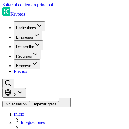
Saltar al contenido principal
Kryptos
Particulares
Empresas
Desarrollar
Recursos
Empresa
Precios
ES
Iniciar sesión
Empezar gratis
Inicio
Integraciones