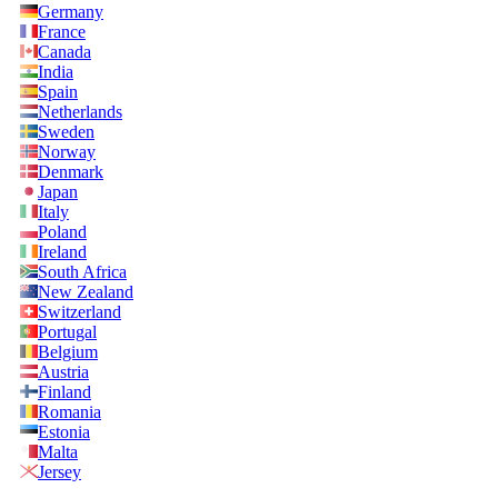
Germany
France
Canada
India
Spain
Netherlands
Sweden
Norway
Denmark
Japan
Italy
Poland
Ireland
South Africa
New Zealand
Switzerland
Portugal
Belgium
Austria
Finland
Romania
Estonia
Malta
Jersey