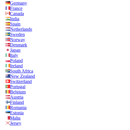
Germany
France
Canada
India
Spain
Netherlands
Sweden
Norway
Denmark
Japan
Italy
Poland
Ireland
South Africa
New Zealand
Switzerland
Portugal
Belgium
Austria
Finland
Romania
Estonia
Malta
Jersey