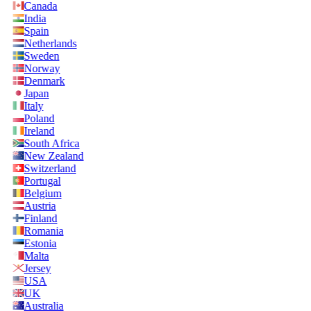
Canada
India
Spain
Netherlands
Sweden
Norway
Denmark
Japan
Italy
Poland
Ireland
South Africa
New Zealand
Switzerland
Portugal
Belgium
Austria
Finland
Romania
Estonia
Malta
Jersey
USA
UK
Australia