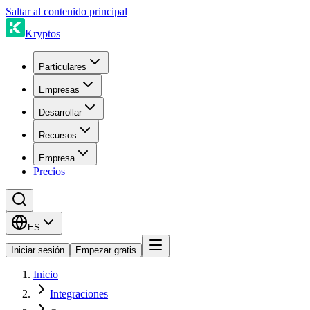
Saltar al contenido principal
Kryptos
Particulares
Empresas
Desarrollar
Recursos
Empresa
Precios
ES
Iniciar sesión
Empezar gratis
Inicio
Integraciones