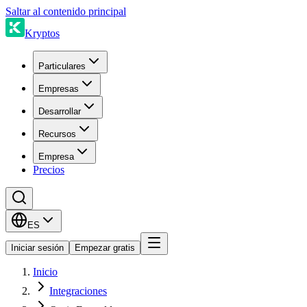
Saltar al contenido principal
Kryptos
Particulares
Empresas
Desarrollar
Recursos
Empresa
Precios
ES
Iniciar sesión
Empezar gratis
Inicio
Integraciones