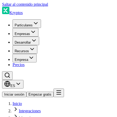
Saltar al contenido principal
Kryptos
Particulares
Empresas
Desarrollar
Recursos
Empresa
Precios
ES
Iniciar sesión
Empezar gratis
Inicio
Integraciones