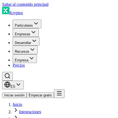
Saltar al contenido principal
Kryptos
Particulares
Empresas
Desarrollar
Recursos
Empresa
Precios
ES
Iniciar sesión
Empezar gratis
Inicio
Integraciones