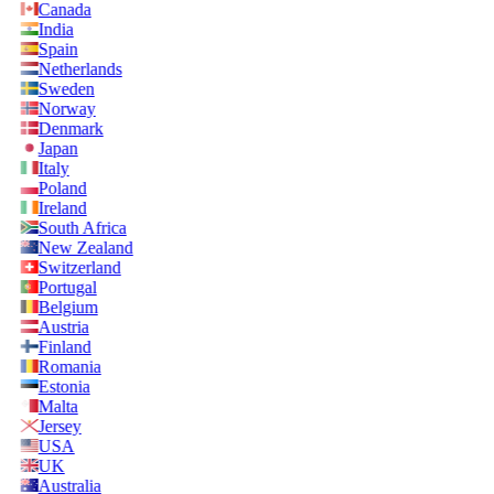
Canada
India
Spain
Netherlands
Sweden
Norway
Denmark
Japan
Italy
Poland
Ireland
South Africa
New Zealand
Switzerland
Portugal
Belgium
Austria
Finland
Romania
Estonia
Malta
Jersey
USA
UK
Australia