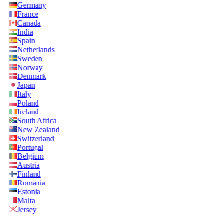
Germany
France
Canada
India
Spain
Netherlands
Sweden
Norway
Denmark
Japan
Italy
Poland
Ireland
South Africa
New Zealand
Switzerland
Portugal
Belgium
Austria
Finland
Romania
Estonia
Malta
Jersey