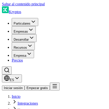
Saltar al contenido principal
Kryptos
Particulares
Empresas
Desarrollar
Recursos
Empresa
Precios
ES
Iniciar sesión
Empezar gratis
Inicio
Integraciones