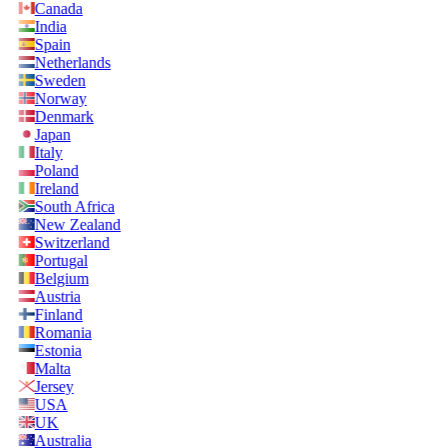
Canada
India
Spain
Netherlands
Sweden
Norway
Denmark
Japan
Italy
Poland
Ireland
South Africa
New Zealand
Switzerland
Portugal
Belgium
Austria
Finland
Romania
Estonia
Malta
Jersey
USA
UK
Australia