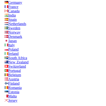
Germany
France
Canada
India
Spain
Netherlands
Sweden
Norway
Denmark
Japan
Italy
Poland
Ireland
South Africa
New Zealand
Switzerland
Portugal
Belgium
Austria
Finland
Romania
Estonia
Malta
Jersey