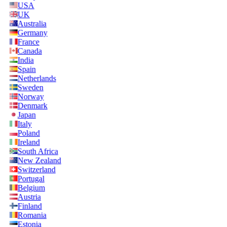
USA
UK
Australia
Germany
France
Canada
India
Spain
Netherlands
Sweden
Norway
Denmark
Japan
Italy
Poland
Ireland
South Africa
New Zealand
Switzerland
Portugal
Belgium
Austria
Finland
Romania
Estonia