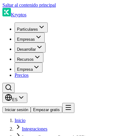
Saltar al contenido principal
Kryptos
Particulares
Empresas
Desarrollar
Recursos
Empresa
Precios
ES
Iniciar sesión
Empezar gratis
Inicio
Integraciones