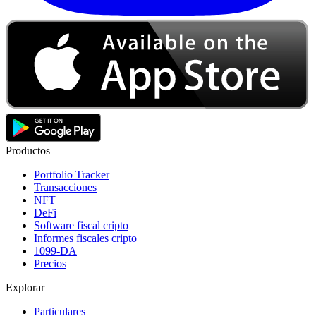
Productos
Portfolio Tracker
Transacciones
NFT
DeFi
Software fiscal cripto
Informes fiscales cripto
1099-DA
Precios
Explorar
Particulares