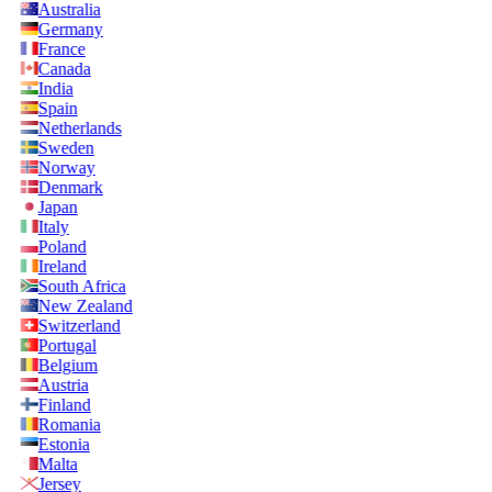
Australia
Germany
France
Canada
India
Spain
Netherlands
Sweden
Norway
Denmark
Japan
Italy
Poland
Ireland
South Africa
New Zealand
Switzerland
Portugal
Belgium
Austria
Finland
Romania
Estonia
Malta
Jersey