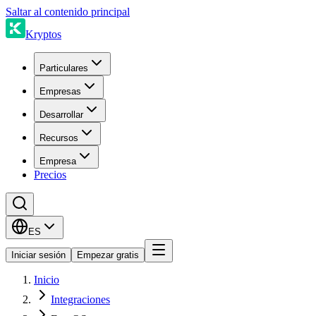
Saltar al contenido principal
Kryptos
Particulares
Empresas
Desarrollar
Recursos
Empresa
Precios
ES
Iniciar sesión
Empezar gratis
Inicio
Integraciones