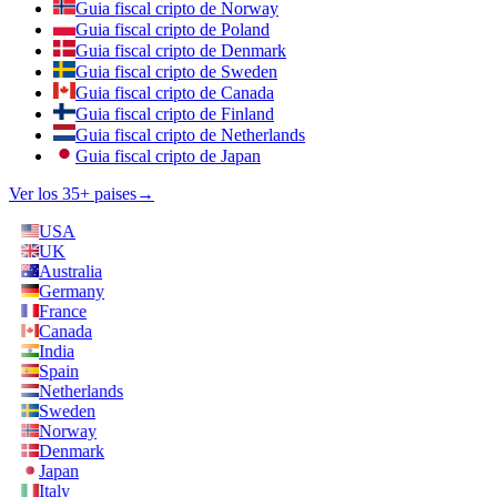
Guia fiscal cripto de Norway
Guia fiscal cripto de Poland
Guia fiscal cripto de Denmark
Guia fiscal cripto de Sweden
Guia fiscal cripto de Canada
Guia fiscal cripto de Finland
Guia fiscal cripto de Netherlands
Guia fiscal cripto de Japan
Ver los 35+ paises
→
USA
UK
Australia
Germany
France
Canada
India
Spain
Netherlands
Sweden
Norway
Denmark
Japan
Italy