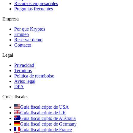
Recursos empresariales
Preguntas frecuentes
Empresa
Por que Kryptos
Empleo
Reservar demo
Contacto
Legal
Privacidad
Terminos
Politica de reembolso
Aviso legal
DPA
Guias fiscales
Guia fiscal cripto de USA
Guia fiscal cripto de UK
Guia fiscal cripto de Australia
Guia fiscal cripto de Germany
Guia fiscal cripto de France