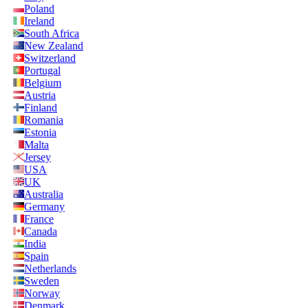
Poland
Ireland
South Africa
New Zealand
Switzerland
Portugal
Belgium
Austria
Finland
Romania
Estonia
Malta
Jersey
USA
UK
Australia
Germany
France
Canada
India
Spain
Netherlands
Sweden
Norway
Denmark