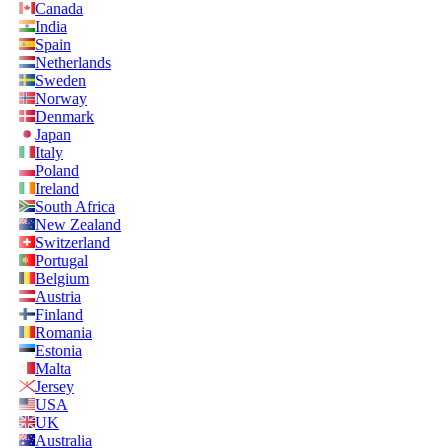
Canada
India
Spain
Netherlands
Sweden
Norway
Denmark
Japan
Italy
Poland
Ireland
South Africa
New Zealand
Switzerland
Portugal
Belgium
Austria
Finland
Romania
Estonia
Malta
Jersey
USA
UK
Australia