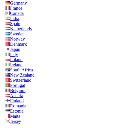
Germany
France
Canada
India
Spain
Netherlands
Sweden
Norway
Denmark
Japan
Italy
Poland
Ireland
South Africa
New Zealand
Switzerland
Portugal
Belgium
Austria
Finland
Romania
Estonia
Malta
Jersey