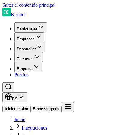
Saltar al contenido principal
Kryptos
Particulares
Empresas
Desarrollar
Recursos
Empresa
Precios
ES
Iniciar sesión
Empezar gratis
Inicio
Integraciones