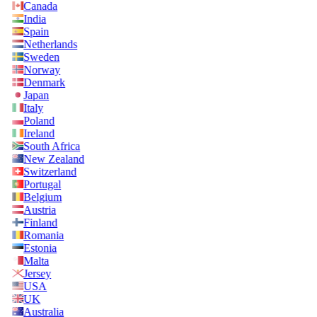
Canada
India
Spain
Netherlands
Sweden
Norway
Denmark
Japan
Italy
Poland
Ireland
South Africa
New Zealand
Switzerland
Portugal
Belgium
Austria
Finland
Romania
Estonia
Malta
Jersey
USA
UK
Australia