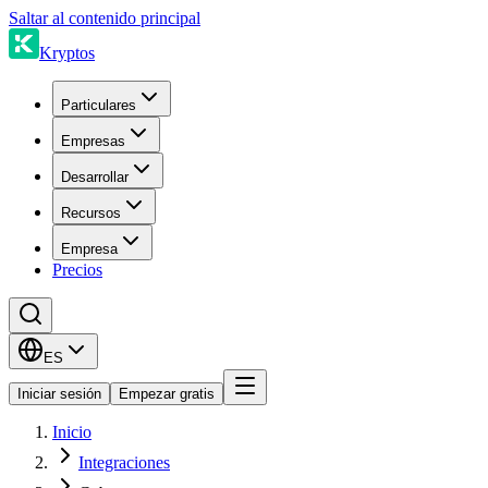
Saltar al contenido principal
Kryptos
Particulares
Empresas
Desarrollar
Recursos
Empresa
Precios
ES
Iniciar sesión
Empezar gratis
Inicio
Integraciones