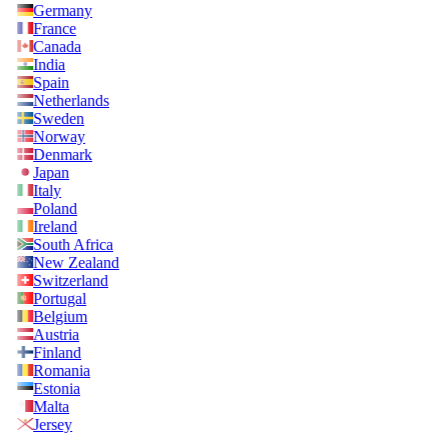
Germany
France
Canada
India
Spain
Netherlands
Sweden
Norway
Denmark
Japan
Italy
Poland
Ireland
South Africa
New Zealand
Switzerland
Portugal
Belgium
Austria
Finland
Romania
Estonia
Malta
Jersey