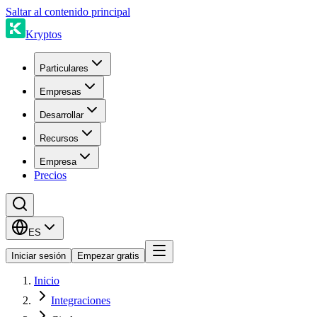
Saltar al contenido principal
Kryptos
Particulares
Empresas
Desarrollar
Recursos
Empresa
Precios
ES
Iniciar sesión
Empezar gratis
Inicio
Integraciones