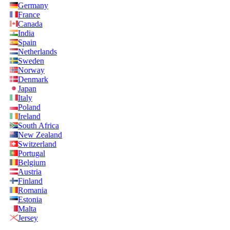
Germany
France
Canada
India
Spain
Netherlands
Sweden
Norway
Denmark
Japan
Italy
Poland
Ireland
South Africa
New Zealand
Switzerland
Portugal
Belgium
Austria
Finland
Romania
Estonia
Malta
Jersey