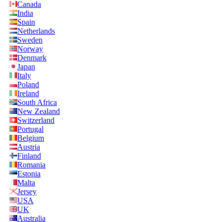
Canada
India
Spain
Netherlands
Sweden
Norway
Denmark
Japan
Italy
Poland
Ireland
South Africa
New Zealand
Switzerland
Portugal
Belgium
Austria
Finland
Romania
Estonia
Malta
Jersey
USA
UK
Australia