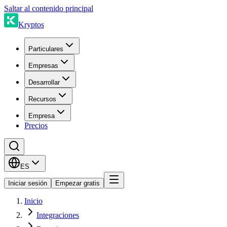
Saltar al contenido principal
Kryptos
Particulares
Empresas
Desarrollar
Recursos
Empresa
Precios
ES
Iniciar sesión
Empezar gratis
Inicio
Integraciones