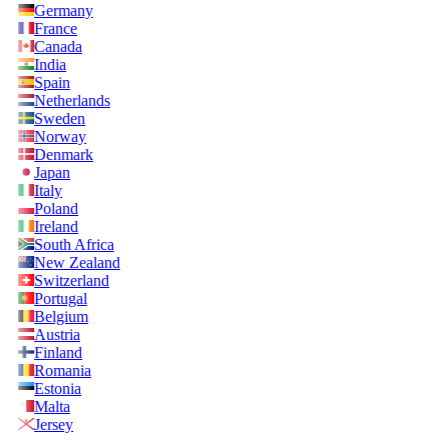
Germany
France
Canada
India
Spain
Netherlands
Sweden
Norway
Denmark
Japan
Italy
Poland
Ireland
South Africa
New Zealand
Switzerland
Portugal
Belgium
Austria
Finland
Romania
Estonia
Malta
Jersey