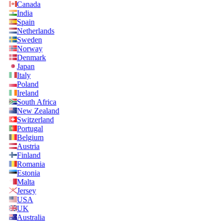
Canada
India
Spain
Netherlands
Sweden
Norway
Denmark
Japan
Italy
Poland
Ireland
South Africa
New Zealand
Switzerland
Portugal
Belgium
Austria
Finland
Romania
Estonia
Malta
Jersey
USA
UK
Australia