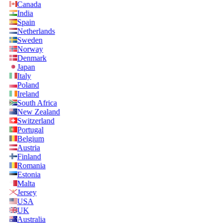
Canada
India
Spain
Netherlands
Sweden
Norway
Denmark
Japan
Italy
Poland
Ireland
South Africa
New Zealand
Switzerland
Portugal
Belgium
Austria
Finland
Romania
Estonia
Malta
Jersey
USA
UK
Australia