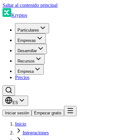
Saltar al contenido principal
Kryptos
Particulares
Empresas
Desarrollar
Recursos
Empresa
Precios
ES
Iniciar sesión
Empezar gratis
Inicio
Integraciones