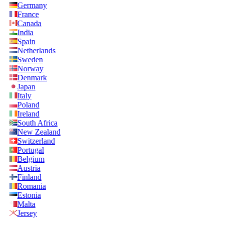
Germany
France
Canada
India
Spain
Netherlands
Sweden
Norway
Denmark
Japan
Italy
Poland
Ireland
South Africa
New Zealand
Switzerland
Portugal
Belgium
Austria
Finland
Romania
Estonia
Malta
Jersey