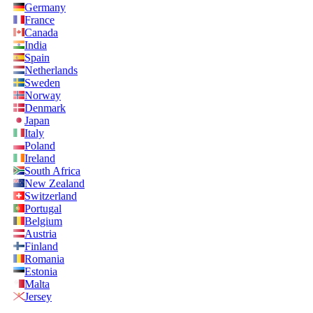
Germany
France
Canada
India
Spain
Netherlands
Sweden
Norway
Denmark
Japan
Italy
Poland
Ireland
South Africa
New Zealand
Switzerland
Portugal
Belgium
Austria
Finland
Romania
Estonia
Malta
Jersey