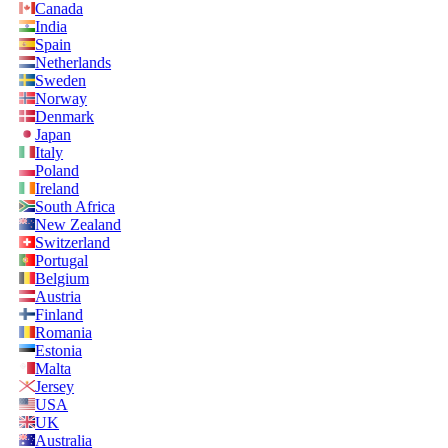
Canada
India
Spain
Netherlands
Sweden
Norway
Denmark
Japan
Italy
Poland
Ireland
South Africa
New Zealand
Switzerland
Portugal
Belgium
Austria
Finland
Romania
Estonia
Malta
Jersey
USA
UK
Australia