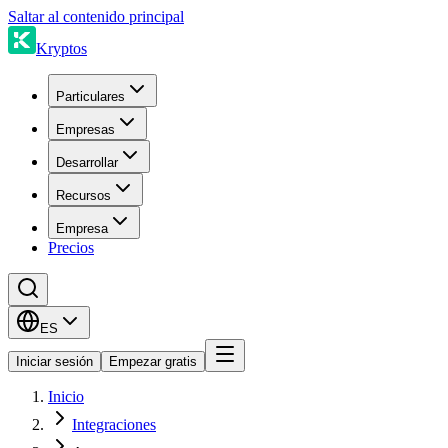
Saltar al contenido principal
Kryptos
Particulares
Empresas
Desarrollar
Recursos
Empresa
Precios
ES
Iniciar sesión
Empezar gratis
Inicio
Integraciones