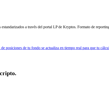
 estandarizados a través del portal LP de Kryptos. Formato de reporting 
 de posiciones de tu fondo se actualiza en tiempo real para que tu cálc
cripto.