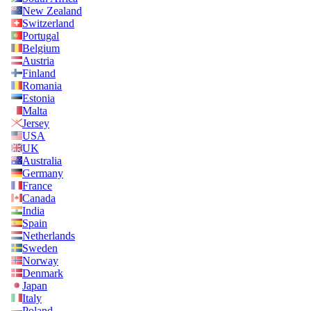
New Zealand
Switzerland
Portugal
Belgium
Austria
Finland
Romania
Estonia
Malta
Jersey
USA
UK
Australia
Germany
France
Canada
India
Spain
Netherlands
Sweden
Norway
Denmark
Japan
Italy
Poland