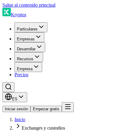
Saltar al contenido principal
Kryptos
Particulares
Empresas
Desarrollar
Recursos
Empresa
Precios
ES
Iniciar sesión
Empezar gratis
Inicio
Exchanges y custodios