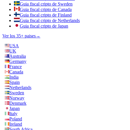
Guia fiscal cripto de Sweden
Guia fiscal cripto de Canada
Guia fiscal cripto de Finland
Guia fiscal cripto de Netherlands
Guia fiscal cripto de Japan
Ver los 35+ paises
→
USA
UK
Australia
Germany
France
Canada
India
Spain
Netherlands
Sweden
Norway
Denmark
Japan
Italy
Poland
Ireland
South Africa