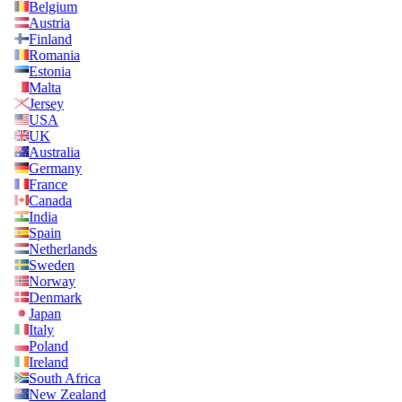
Belgium
Austria
Finland
Romania
Estonia
Malta
Jersey
USA
UK
Australia
Germany
France
Canada
India
Spain
Netherlands
Sweden
Norway
Denmark
Japan
Italy
Poland
Ireland
South Africa
New Zealand