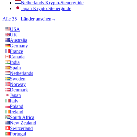
Netherlands Krypto-Steuerguide
Japan Krypto-Steuerguide
Alle 35+ Länder ansehen
→
USA
UK
Australia
Germany
France
Canada
India
Spain
Netherlands
Sweden
Norway
Denmark
Japan
Italy
Poland
Ireland
South Africa
New Zealand
Switzerland
Portugal