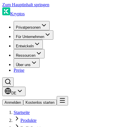
Zum Hauptinhalt springen
Kryptos
Privatpersonen
Für Unternehmen
Entwickeln
Ressourcen
Über uns
Preise
DE
Anmelden
Kostenlos starten
Startseite
Produkte