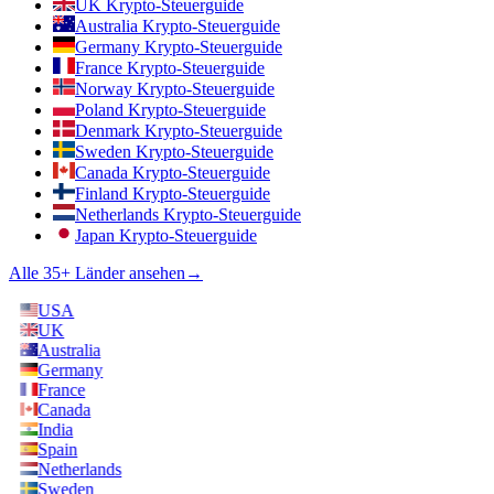
UK Krypto-Steuerguide
Australia Krypto-Steuerguide
Germany Krypto-Steuerguide
France Krypto-Steuerguide
Norway Krypto-Steuerguide
Poland Krypto-Steuerguide
Denmark Krypto-Steuerguide
Sweden Krypto-Steuerguide
Canada Krypto-Steuerguide
Finland Krypto-Steuerguide
Netherlands Krypto-Steuerguide
Japan Krypto-Steuerguide
Alle 35+ Länder ansehen
→
USA
UK
Australia
Germany
France
Canada
India
Spain
Netherlands
Sweden