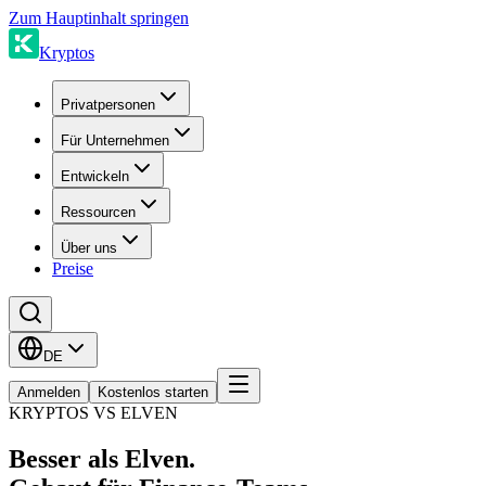
Zum Hauptinhalt springen
Kryptos
Privatpersonen
Für Unternehmen
Entwickeln
Ressourcen
Über uns
Preise
DE
Anmelden
Kostenlos starten
KRYPTOS VS ELVEN
Besser als Elven.