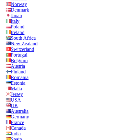
Norway
Denmark
Japan
Italy
Poland
Ireland
South Africa
New Zealand
Switzerland
Portugal
Belgium
Austria
Finland
Romania
Estonia
Malta
Jersey
USA
UK
Australia
Germany
France
Canada
India
Spain