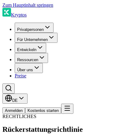
Zum Hauptinhalt springen
Kryptos
Privatpersonen
Für Unternehmen
Entwickeln
Ressourcen
Über uns
Preise
DE
Anmelden
Kostenlos starten
RECHTLICHES
Rückerstattungsrichtlinie