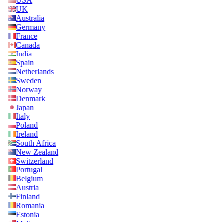
USA
UK
Australia
Germany
France
Canada
India
Spain
Netherlands
Sweden
Norway
Denmark
Japan
Italy
Poland
Ireland
South Africa
New Zealand
Switzerland
Portugal
Belgium
Austria
Finland
Romania
Estonia