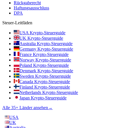
Rückgaberecht
Haftungsausschluss
DPA
Steuer-Leitfäden
USA Krypto-Steuerguide
UK Krypto-Steuerguide
Australia Krypto-Steuerguide
Germany Krypto-Steuerguide
France Krypto-Steuerguide
Norway Krypto-Steuerguide
Poland Krypto-Steuerguide
Denmark Krypto-Steuerguide
Sweden Krypto-Steuerguide
Canada Krypto-Steuerguide
Finland Krypto-Steuerguide
Netherlands Krypto-Steuerguide
Japan Krypto-Steuerguide
Alle 35+ Länder ansehen
→
USA
UK
Australia