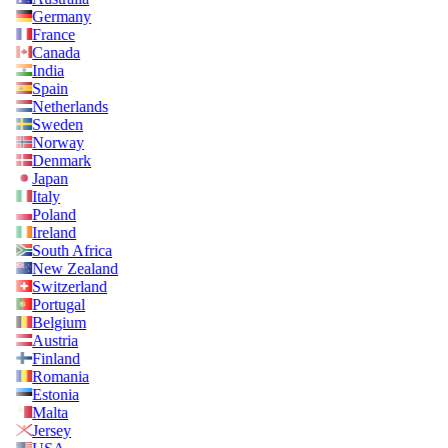
Germany
France
Canada
India
Spain
Netherlands
Sweden
Norway
Denmark
Japan
Italy
Poland
Ireland
South Africa
New Zealand
Switzerland
Portugal
Belgium
Austria
Finland
Romania
Estonia
Malta
Jersey