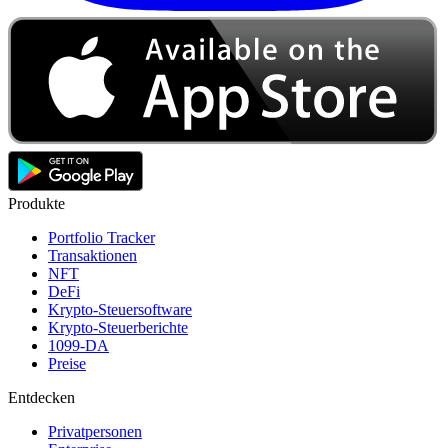
Produkte
Portfolio Tracker
Transaktionen
NFT
DeFi
Krypto-Steuersoftware
Krypto-Steuerberichte
1099-DA
Preise
Entdecken
Privatpersonen