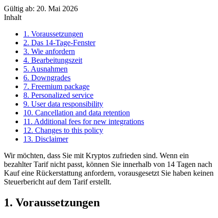
Gültig ab
:
20. Mai 2026
Inhalt
1. Voraussetzungen
2. Das 14-Tage-Fenster
3. Wie anfordern
4. Bearbeitungszeit
5. Ausnahmen
6. Downgrades
7. Freemium package
8. Personalized service
9. User data responsibility
10. Cancellation and data retention
11. Additional fees for new integrations
12. Changes to this policy
13. Disclaimer
Wir möchten, dass Sie mit Kryptos zufrieden sind. Wenn ein
bezahlter Tarif nicht passt, können Sie innerhalb von 14 Tagen nach
Kauf eine Rückerstattung anfordern, vorausgesetzt Sie haben keinen
Steuerbericht auf dem Tarif erstellt.
1. Voraussetzungen