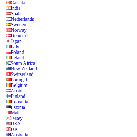
Canada
India
Spain
Netherlands
Sweden
Norway
Denmark
Japan
Italy
Poland
Ireland
South Africa
New Zealand
Switzerland
Portugal
Belgium
Austria
Finland
Romania
Estonia
Malta
Jersey
USA
UK
Australia