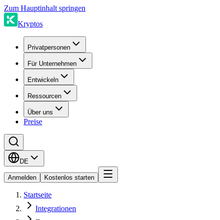
Zum Hauptinhalt springen
Kryptos
Privatpersonen
Für Unternehmen
Entwickeln
Ressourcen
Über uns
Preise
DE
Anmelden
Kostenlos starten
Startseite
Integrationen