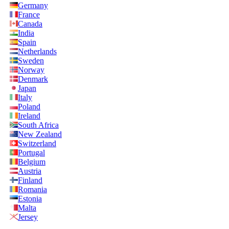
Germany
France
Canada
India
Spain
Netherlands
Sweden
Norway
Denmark
Japan
Italy
Poland
Ireland
South Africa
New Zealand
Switzerland
Portugal
Belgium
Austria
Finland
Romania
Estonia
Malta
Jersey