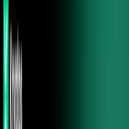
Revisado por
Sukesh Tedla
·
Founder & CEO
Publicado
4 feb 2026
Última actualización
6 feb 2026
8
min de lectura