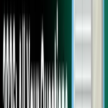
Importante: Cuando vendas más adelante criptomonedas ganadas, es
posible que también debas pagar impuestos sobre las ganancias de
capital por cualquier aumento de precio.
¿Hay transacciones criptográficas libres
de impuestos?
Sí. Por lo general, algunas actividades criptográficas no están sujetas
a impuestos.
Eventos criptográficos no sujetos a impuestos
• Comprar criptomonedas con USD
• Transferir criptomonedas entre tus propias carteras
• Mantener criptomonedas sin venderlas ni comercializarlas
• Donación de criptomonedas a organizaciones benéficas calificadas
• Regalar criptomonedas (puede requerir el formulario 709 si se
superan los límites de obsequios anuales)
Si bien es posible que estas transacciones no generen impuestos, aún
requieren un registro preciso.