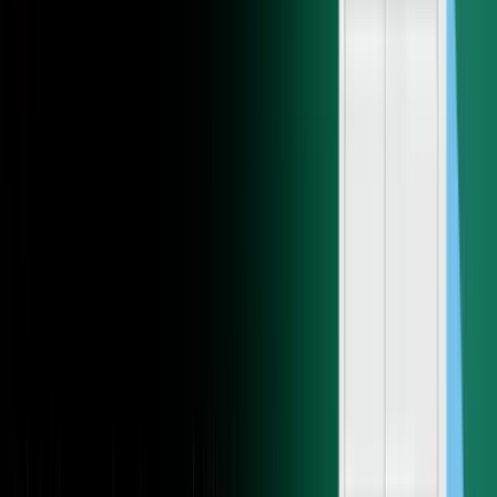
• El IRS continúa emitiendo cartas de advertencia y realizando
auditorías relacionadas con los activos digitales
• Los contribuyentes deben responder a la pregunta sobre los activos
digitales en el formulario 1040
Debido a estos cambios, no realizar un seguimiento preciso de las
transacciones criptográficas puede conllevar sanciones, auditorías o
modificaciones en las declaraciones de impuestos.
¿Las criptomonedas están sujetas a
impuestos en los EE. UU.?
Sí. Las criptomonedas están sujetas a impuestos en los Estados
Unidos.
El IRS aplica dos categorías de impuestos principales según cómo
utilices las criptomonedas:
Impuesto sobre las ganancias de capital
-Se aplica cuando
se venden, negocian o gastan criptomonedas
Impuesto sobre la renta
- Se aplica cuando se ganan o
reciben criptomonedas
Entender la diferencia entre estos dos tipos de impuestos es esencial