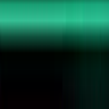
Análisis de carteras para
comerciantes de criptomonedas | Guía
Kryptos
Descubra cómo el análisis de carteras, la información sobre
pérdidas y ganancias y las herramientas de informes fiscales
como Kryptos mejoran las decisiones.
Payam Masood
·
20 abr 2026
8
min
All
Crypto Tax
Preguntas frecuentes sobre el
impuesto criptográfico de EE. UU.
2026: respuestas a todas las
preguntas: 9 días antes de la fecha
límite del 15 de abril
La fecha límite del impuesto criptográfico de EE. UU. es el
15 de abril. ¿Todavía estás confundido acerca del 1099-DA,
la base de costos, las DeFi y las apuestas? Obtenga todas las
respuestas y archivos en minutos de forma gratuita con