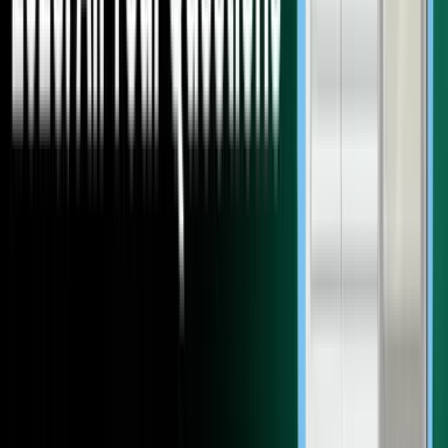
• Cartas de advertencia o medidas coercitivas
• Declaraciones modificadas requeridas
• Posibles consecuencias legales en casos graves
El IRS utiliza datos de informes bursátiles y análisis de cadenas de
bloques para rastrear las transacciones, lo que hace que la
presentación de informes precisos sea fundamental.
Cómo denunciar los impuestos sobre las
criptomonedas en EE. UU.
Paso 1: recopilar datos de transacciones
Reúna registros de bolsas, carteras, plataformas DeFi y servicios de
apuestas.
Paso 2: Calcular las ganancias, las pérdidas y los
ingresos
Debe determinar:
• Base de costos para cada transacción
• Ganancias a corto y largo plazo