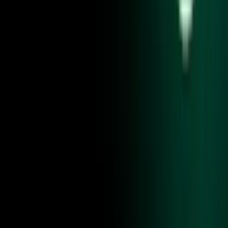
konfrontiert sind
Zu vermeidende Fehler bei der Einreichung von Krypto-
Steuern
Wichtige US-Krypto-Steuerfristen
Wie Kryptos zur Vereinfachung der US-Krypto-Steuern
beiträgt
Automatisierte Datenintegration
Erweiterte Steuerberechnungen
IRS-fähige Krypto-Steuerberichte
So reichen Sie Krypto-Steuern mit Kryptos ein
Fazit
Häufig gestellte Fragen
1. Ist Krypto in den USA steuerpflichtig?
2. Wie hoch ist der Krypto-Steuersatz in den USA?
3. Muss ich Krypto melden, wenn ich nicht verkauft habe?
4. Was ist das Formular 8949 für Krypto?
5. Werden Börsen Krypto-Transaktionen an der IRS melden?
6. Können Kryptoverluste die Steuern senken?
Artikel teilen
Krypto-Steuern in Minuten einreichen
Über 5,500+ Integrationen