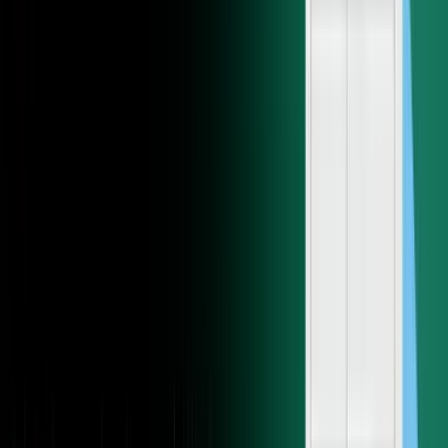
empfangen wird
Für eine genaue Berichterstattung ist es unerlässlich, den
Unterschied zwischen diesen beiden Steuerarten zu verstehen.
Wichtige Begriffe, die jeder US-Krypto-
Investor kennen muss
Kostenbasis
Der ursprüngliche Kaufpreis Ihrer Kryptowährung, einschließlich
Gebühren. Dies wird verwendet, um den Gewinn oder Verlust zu
berechnen, wenn Sie den Vermögenswert veräußern.
Steuerlos
Jeder einzelne Krypto-Kauf wird als separate Investition mit eigener
Kostenbasis und Haltedauer behandelt.
Fairer Marktwert
Der USD-Wert der Kryptowährung zum Zeitpunkt des Empfangs
oder Verkaufs.