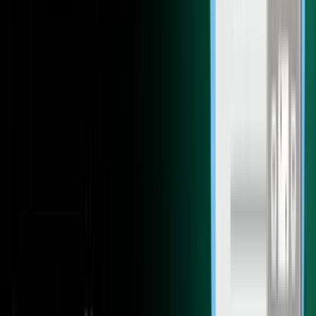
denen US-Investoren konfrontiert sind
• Häufiger Handel mit Krypto an mehreren Börsen
• Verwendung von DeFi-Protokollen oder Liquiditätspools
• NFT-Kauf und -Verkauf
• Staking und Yield Farming
• Strategien zum Ausnutzen von Verlusten
• Handel mit Plattformen wie Robinhood oder Coinbase
Jedes Szenario kann zu mehreren steuerpflichtigen Ereignissen
führen, deren manuelle Nachverfolgung schwierig sein kann.
Zu vermeidende Fehler bei der
Einreichung von Krypto-Steuern
• Vergessen, Krypto-zu-Krypto-Trades zu melden
• DeFi-Belohnungen ignorieren oder Einnahmen einstecken
• Verwendung falscher Kostenbasismethoden
• Fehlende Börsen- oder Wallet-Daten
• Warten Sie bis zum Anmeldeschluss, um die Steuern zu berechnen
• Angenommen, die Börsen berechnen die Steuern automatisch
korrekt