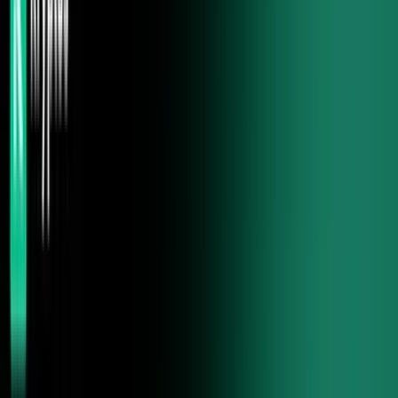
Auf dieser Seite
Krypto-Steuern in den USA: Was Sie über Kapitalgewinne,
Einkommenssteuer und IRS-Berichterstattung wissen müssen
Warum Krypto-Steuern 2025 strenger werden
Ist Krypto in den USA steuerpflichtig?