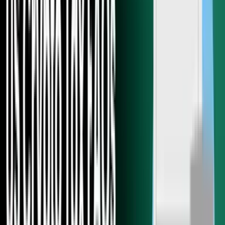
Wie Kapitalgewinne berechnet werden
Kapitalgewinn oder -verlust = Verkaufspreis, Kostenbasis
Wenn Sie Krypto mit Gewinn verkaufen, schulden Sie Steuern.
Wenn Sie mit Verlust verkaufen, können Sie Gewinne ausgleichen
und Ihre gesamte Steuerschuld reduzieren.
Kurzfristige und langfristige Krypto-
Steuersätze
Ihr Steuersatz hängt davon ab, wie lange Sie Ihre Kryptowährung
halten.
Kurzfristige Kapitalgewinne
• Gilt für Krypto, die weniger als 12 Monate aufbewahrt werden
• Mit normalen Einkommensteuersätzen besteuert
• Die Raten reichen von 10 bis 37%
Langfristige Kapitalgewinne