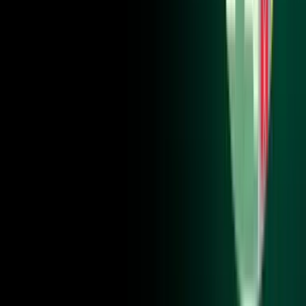
Warum Krypto-Steuern 2025 strenger werden
Ist Krypto in den USA steuerpflichtig?
Wichtige Begriffe, die jeder US-Krypto-Investor kennen muss
Kostenbasis
Steuerlos
Fairer Marktwert
Formular 1099-DA
Wann zahlen Sie Kapitalertragsteuer auf Krypto?
Steuerpflichtige Krypto-Veräußerungsereignisse
Kurzfristige und langfristige Krypto-Steuersätze
Kurzfristige Kapitalgewinne
Langfristige Kapitalgewinne
Wann löst Krypto die Einkommenssteuer aus?
Allgemeine Krypto-Einkommensszenarien
Sind Krypto-Transaktionen steuerfrei?
Steuerfreie Krypto-Ereignisse
Beispiel aus der Praxis für US-Krypto-Steuern
Beispiel 1: Kapitalgewinn
Beispiel 2: Krypto-Einkommen
Was passiert, wenn Sie keine Krypto-Steuern melden?
So melden Sie Krypto-Steuern in den USA
Schritt 1: Transaktionsdaten sammeln
Schritt 2: Gewinne, Verluste und Einnahmen berechnen
Schritt 3: Füllen Sie die erforderlichen IRS-Formulare aus
Häufige Krypto-Steuerszenarien, mit denen US-Investoren