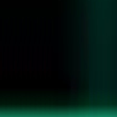
Hol dir den prüfungssicheren Bericht für dein Land. Ohne
Kreditkarte.
Preise ansehen
Kostenlos loslegen
Jetzt kostenlos testen