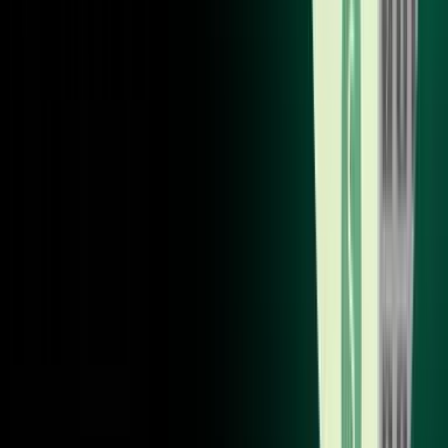
1. Ist Krypto in den USA steuerpflichtig?
Ja. Krypto wird als Eigentum besteuert und kann je nach
Transaktionsart Kapitalerträge oder Einkommenssteuern auslösen.
2. Wie hoch ist der Krypto-Steuersatz in den USA?
Kurzfristige Gewinne werden zwischen 10 und 37% besteuert.
Langfristige Gewinne liegen in der Regel zwischen 0 und 20%
3. Muss ich Krypto melden, wenn ich nicht verkauft
habe?
Sie müssen die Frage zu digitalen Vermögenswerten immer noch auf
Form1040 beantworten. Steuern fallen normalerweise nur an, wenn
Krypto verkauft, gehandelt oder verdient wird.
4. Was ist das Formular 8949 für Krypto?
Das Formular 8949 meldet einzelne Krypto-Veräußerungen und
berechnet Kapitalgewinne und -verluste.
5. Werden Börsen Krypto-Transaktionen an der IRS