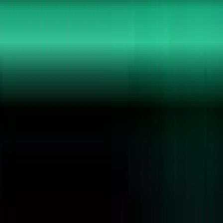
The Reconciled · Newsletter
Krypto-Steuernews, in deinem Posteingang.
Zweimal im Monat.
Was sich regulatorisch tut und wie es deine Steuerlast bewegt. Plus
jede Ausgabe ein Deep-Dive zu DeFi oder Staking. Gratis, jederzeit
abbestellbar.
Email
Subscribe
Kryptos
Krypto-Finanzinfrastruktur für Privatpersonen, Unternehmen und
Entwickler.