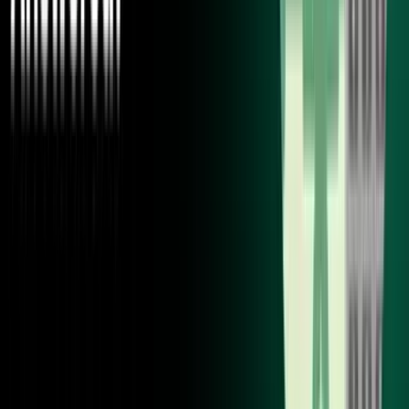
Verbinde Wallets, Börsen und Blockchains
Automatisch kategorisierte Transaktionen überprüfen
Generieren Sie Ihren Krypto-Steuerbericht
Laden Sie Berichte in die Steuersoftware hoch oder teilen Sie
sie mit Ihrem CPA
Reichen Sie Ihre Steuererklärung vor Ablauf der IRS-Frist ein
Fazit
Krypto-Steuern in den Vereinigten Staaten hängen davon ab, wie
Sie digitale Vermögenswerte verwenden. Der Verkauf, Handel oder
Gewinn von Krypto kann zu steuerpflichtigen Ereignissen führen,
die dem IRS gemeldet werden müssen. Angesichts der erweiterten
Melderegeln und der zunehmenden Durchsetzung ist eine genaue
Transaktionsverfolgung wichtiger denn je.
Die Verwendung automatisierter Krypto-Steuersoftware wie Krypto
hilft Anlegern, Steuern korrekt zu berechnen, IRS-konforme
Berichte zu erstellen und Steuererklärungen sicher vor Ablauf der
Fristen einzureichen.
Häufig gestellte Fragen