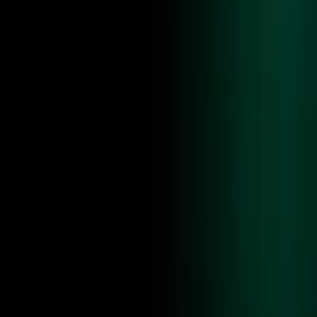
Portfolio-Tracking
Berichte im Handumdrehen
Jetzt kostenlos testen
Ähnliche Artikel
All
Crypto Tax
Vom Chaos zur Kontrolle: Wie ein
Krypto-Startup blinde Flecken im
Treasury in 12 Wallets und 5 Chains
reduzierte
Payam Masood
·
20. Apr. 2026
8
min
All
Crypto Tax
Portfolioanalysen für Kryptohändler |
Kryptos-Leitfaden