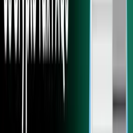
• Gilt für Krypto, die länger als 12 Monate aufbewahrt werden
• Es gelten niedrigere Steuersätze
• Die Raten liegen in der Regel zwischen 0 und 20%
Wenn Sie Krypto länger aufbewahren, kann dies Ihre Steuerlast
verringern, abhängig von Ihrem jährlichen Gesamteinkommen.
Wann löst Krypto die Einkommenssteuer
aus?
Die Einkommenssteuer fällt an, wenn Kryptowährung verdient und
nicht gekauft wird.
Allgemeine Krypto-Einkommensszenarien
• Empfangen von Krypto als Bezahlung für Dienstleistungen oder
Gehalt
• Mining von Kryptowährung
• Staking-Belohnungen
• Airdrops oder Token-Verteilungen
• Ertragslandwirtschaft und Liquiditätsbelohnungen
• Empfehlungs- oder Werbe-Kryptoboni
Die Steuerbemessungsgrundlage basiert auf dem fairen Marktwert