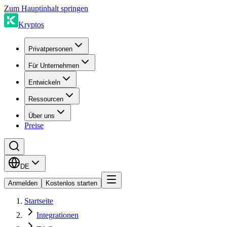
Zum Hauptinhalt springen
Kryptos
Privatpersonen
Für Unternehmen
Entwickeln
Ressourcen
Über uns
Preise
DE
Anmelden
Kostenlos starten
Startseite
Integrationen