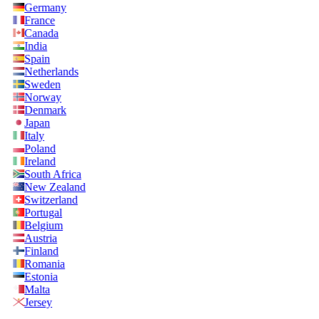
Germany
France
Canada
India
Spain
Netherlands
Sweden
Norway
Denmark
Japan
Italy
Poland
Ireland
South Africa
New Zealand
Switzerland
Portugal
Belgium
Austria
Finland
Romania
Estonia
Malta
Jersey