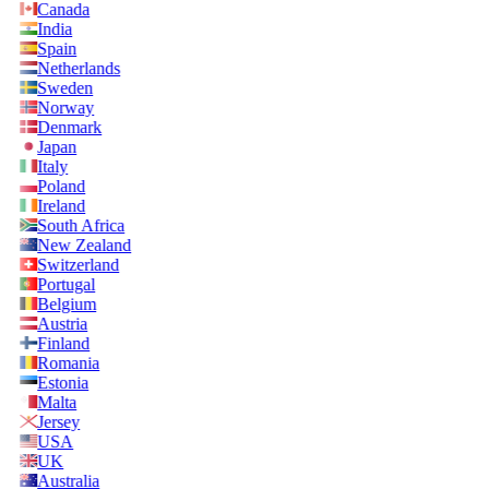
Canada
India
Spain
Netherlands
Sweden
Norway
Denmark
Japan
Italy
Poland
Ireland
South Africa
New Zealand
Switzerland
Portugal
Belgium
Austria
Finland
Romania
Estonia
Malta
Jersey
USA
UK
Australia