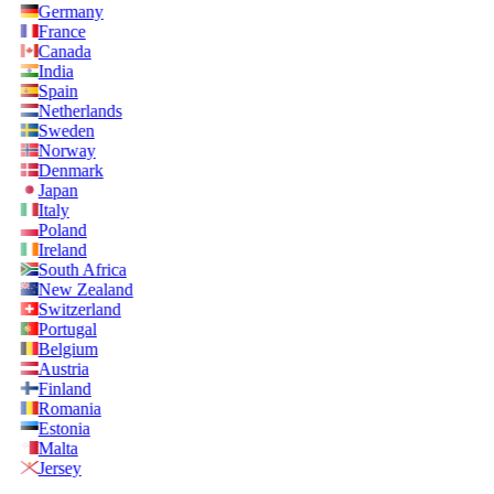
Germany
France
Canada
India
Spain
Netherlands
Sweden
Norway
Denmark
Japan
Italy
Poland
Ireland
South Africa
New Zealand
Switzerland
Portugal
Belgium
Austria
Finland
Romania
Estonia
Malta
Jersey