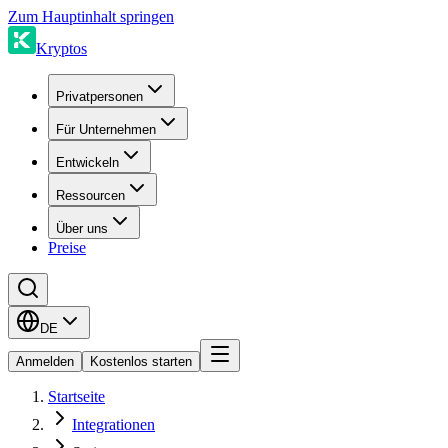
Zum Hauptinhalt springen
Kryptos
Privatpersonen
Für Unternehmen
Entwickeln
Ressourcen
Über uns
Preise
DE
Anmelden
Kostenlos starten
Startseite
Integrationen