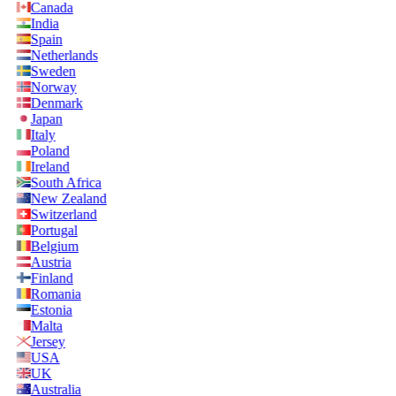
Canada
India
Spain
Netherlands
Sweden
Norway
Denmark
Japan
Italy
Poland
Ireland
South Africa
New Zealand
Switzerland
Portugal
Belgium
Austria
Finland
Romania
Estonia
Malta
Jersey
USA
UK
Australia