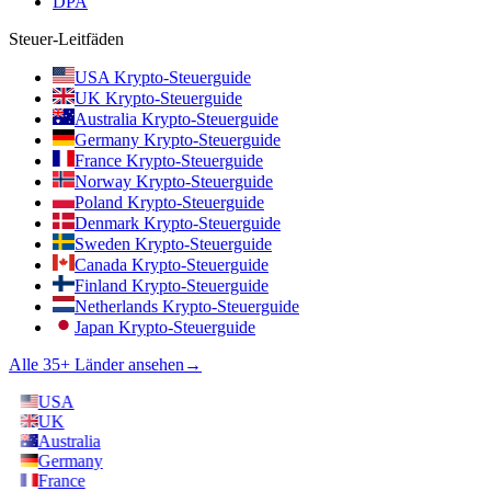
DPA
Steuer-Leitfäden
USA Krypto-Steuerguide
UK Krypto-Steuerguide
Australia Krypto-Steuerguide
Germany Krypto-Steuerguide
France Krypto-Steuerguide
Norway Krypto-Steuerguide
Poland Krypto-Steuerguide
Denmark Krypto-Steuerguide
Sweden Krypto-Steuerguide
Canada Krypto-Steuerguide
Finland Krypto-Steuerguide
Netherlands Krypto-Steuerguide
Japan Krypto-Steuerguide
Alle 35+ Länder ansehen
→
USA
UK
Australia
Germany
France