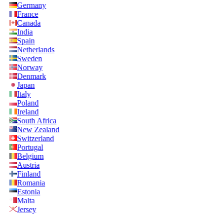
Germany
France
Canada
India
Spain
Netherlands
Sweden
Norway
Denmark
Japan
Italy
Poland
Ireland
South Africa
New Zealand
Switzerland
Portugal
Belgium
Austria
Finland
Romania
Estonia
Malta
Jersey