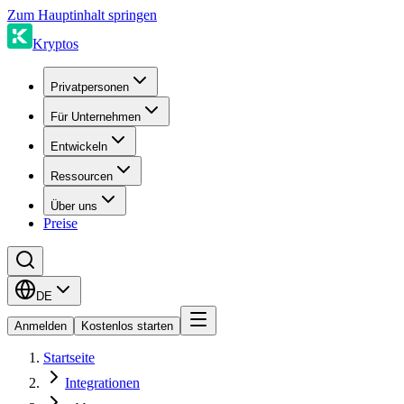
Zum Hauptinhalt springen
Kryptos
Privatpersonen
Für Unternehmen
Entwickeln
Ressourcen
Über uns
Preise
DE
Anmelden
Kostenlos starten
Startseite
Integrationen