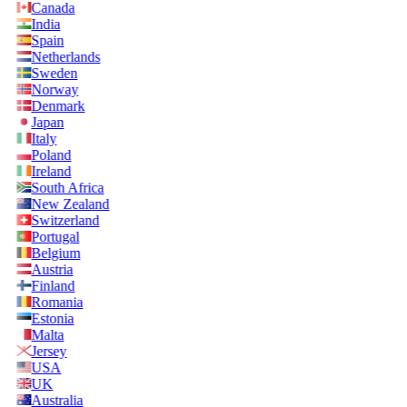
Canada
India
Spain
Netherlands
Sweden
Norway
Denmark
Japan
Italy
Poland
Ireland
South Africa
New Zealand
Switzerland
Portugal
Belgium
Austria
Finland
Romania
Estonia
Malta
Jersey
USA
UK
Australia