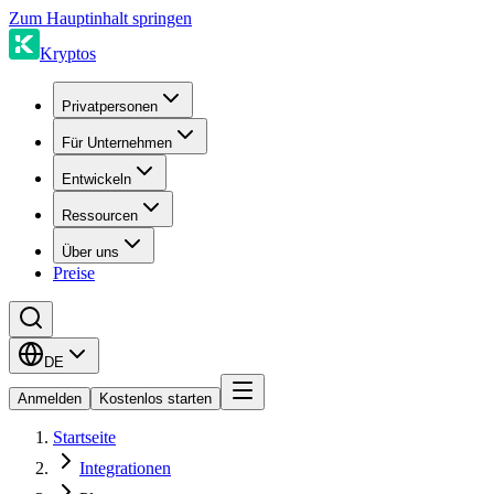
Zum Hauptinhalt springen
Kryptos
Privatpersonen
Für Unternehmen
Entwickeln
Ressourcen
Über uns
Preise
DE
Anmelden
Kostenlos starten
Startseite
Integrationen