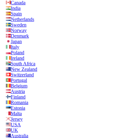
Canada
India
Spain
Netherlands
Sweden
Norway
Denmark
Japan
Italy
Poland
Ireland
South Africa
New Zealand
Switzerland
Portugal
Belgium
Austria
Finland
Romania
Estonia
Malta
Jersey
USA
UK
Australia