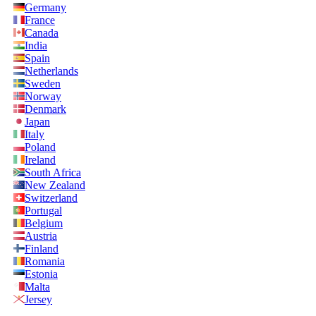
Germany
France
Canada
India
Spain
Netherlands
Sweden
Norway
Denmark
Japan
Italy
Poland
Ireland
South Africa
New Zealand
Switzerland
Portugal
Belgium
Austria
Finland
Romania
Estonia
Malta
Jersey