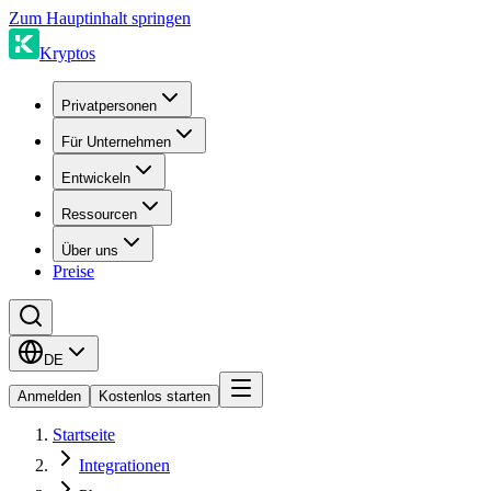
Zum Hauptinhalt springen
Kryptos
Privatpersonen
Für Unternehmen
Entwickeln
Ressourcen
Über uns
Preise
DE
Anmelden
Kostenlos starten
Startseite
Integrationen