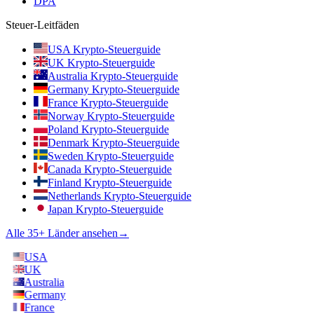
DPA
Steuer-Leitfäden
USA Krypto-Steuerguide
UK Krypto-Steuerguide
Australia Krypto-Steuerguide
Germany Krypto-Steuerguide
France Krypto-Steuerguide
Norway Krypto-Steuerguide
Poland Krypto-Steuerguide
Denmark Krypto-Steuerguide
Sweden Krypto-Steuerguide
Canada Krypto-Steuerguide
Finland Krypto-Steuerguide
Netherlands Krypto-Steuerguide
Japan Krypto-Steuerguide
Alle 35+ Länder ansehen
→
USA
UK
Australia
Germany
France