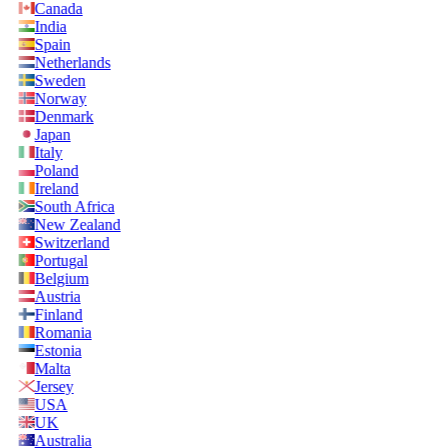
Canada
India
Spain
Netherlands
Sweden
Norway
Denmark
Japan
Italy
Poland
Ireland
South Africa
New Zealand
Switzerland
Portugal
Belgium
Austria
Finland
Romania
Estonia
Malta
Jersey
USA
UK
Australia