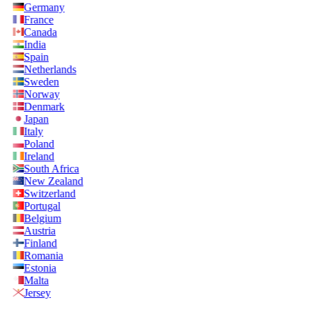
Germany
France
Canada
India
Spain
Netherlands
Sweden
Norway
Denmark
Japan
Italy
Poland
Ireland
South Africa
New Zealand
Switzerland
Portugal
Belgium
Austria
Finland
Romania
Estonia
Malta
Jersey