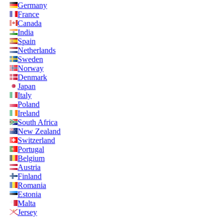
Germany
France
Canada
India
Spain
Netherlands
Sweden
Norway
Denmark
Japan
Italy
Poland
Ireland
South Africa
New Zealand
Switzerland
Portugal
Belgium
Austria
Finland
Romania
Estonia
Malta
Jersey