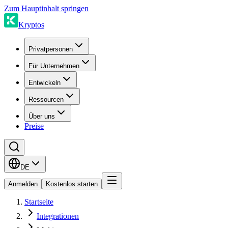
Zum Hauptinhalt springen
Kryptos
Privatpersonen
Für Unternehmen
Entwickeln
Ressourcen
Über uns
Preise
DE
Anmelden
Kostenlos starten
Startseite
Integrationen