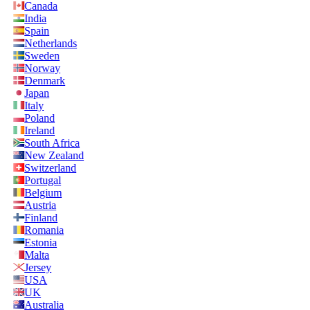
Canada
India
Spain
Netherlands
Sweden
Norway
Denmark
Japan
Italy
Poland
Ireland
South Africa
New Zealand
Switzerland
Portugal
Belgium
Austria
Finland
Romania
Estonia
Malta
Jersey
USA
UK
Australia