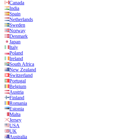
Canada
India
Spain
Netherlands
Sweden
Norway
Denmark
Japan
Italy
Poland
Ireland
South Africa
New Zealand
Switzerland
Portugal
Belgium
Austria
Finland
Romania
Estonia
Malta
Jersey
USA
UK
Australia