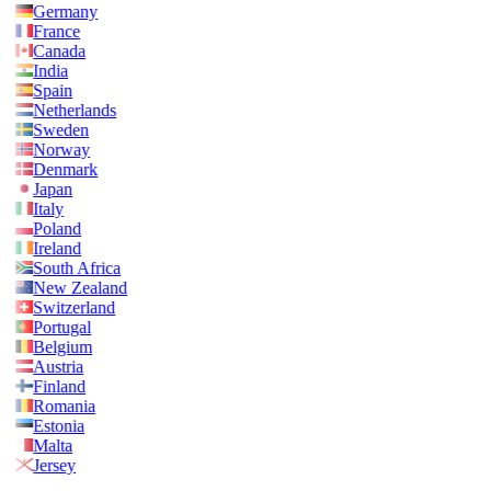
Germany
France
Canada
India
Spain
Netherlands
Sweden
Norway
Denmark
Japan
Italy
Poland
Ireland
South Africa
New Zealand
Switzerland
Portugal
Belgium
Austria
Finland
Romania
Estonia
Malta
Jersey