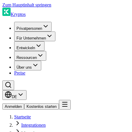
Zum Hauptinhalt springen
Kryptos
Privatpersonen
Für Unternehmen
Entwickeln
Ressourcen
Über uns
Preise
DE
Anmelden
Kostenlos starten
Startseite
Integrationen