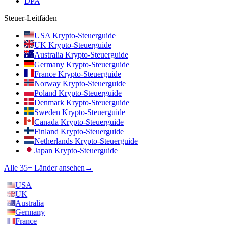
DPA
Steuer-Leitfäden
USA Krypto-Steuerguide
UK Krypto-Steuerguide
Australia Krypto-Steuerguide
Germany Krypto-Steuerguide
France Krypto-Steuerguide
Norway Krypto-Steuerguide
Poland Krypto-Steuerguide
Denmark Krypto-Steuerguide
Sweden Krypto-Steuerguide
Canada Krypto-Steuerguide
Finland Krypto-Steuerguide
Netherlands Krypto-Steuerguide
Japan Krypto-Steuerguide
Alle 35+ Länder ansehen
→
USA
UK
Australia
Germany
France