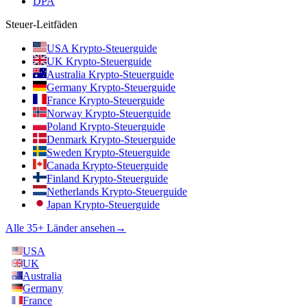
DPA
Steuer-Leitfäden
USA Krypto-Steuerguide
UK Krypto-Steuerguide
Australia Krypto-Steuerguide
Germany Krypto-Steuerguide
France Krypto-Steuerguide
Norway Krypto-Steuerguide
Poland Krypto-Steuerguide
Denmark Krypto-Steuerguide
Sweden Krypto-Steuerguide
Canada Krypto-Steuerguide
Finland Krypto-Steuerguide
Netherlands Krypto-Steuerguide
Japan Krypto-Steuerguide
Alle 35+ Länder ansehen
→
USA
UK
Australia
Germany
France