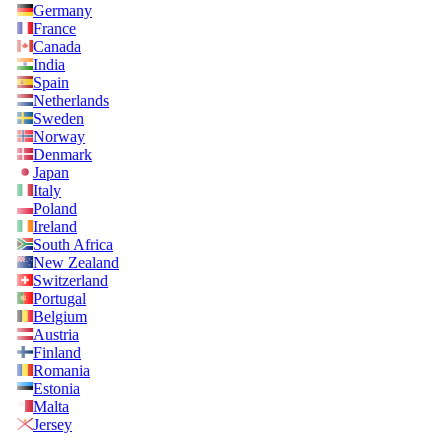
Germany
France
Canada
India
Spain
Netherlands
Sweden
Norway
Denmark
Japan
Italy
Poland
Ireland
South Africa
New Zealand
Switzerland
Portugal
Belgium
Austria
Finland
Romania
Estonia
Malta
Jersey