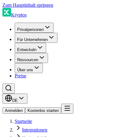
Zum Hauptinhalt springen
Kryptos
Privatpersonen
Für Unternehmen
Entwickeln
Ressourcen
Über uns
Preise
DE
Anmelden
Kostenlos starten
Startseite
Integrationen