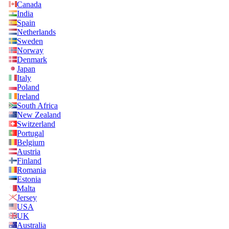
Canada
India
Spain
Netherlands
Sweden
Norway
Denmark
Japan
Italy
Poland
Ireland
South Africa
New Zealand
Switzerland
Portugal
Belgium
Austria
Finland
Romania
Estonia
Malta
Jersey
USA
UK
Australia