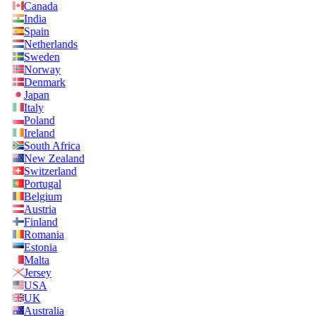
Canada
India
Spain
Netherlands
Sweden
Norway
Denmark
Japan
Italy
Poland
Ireland
South Africa
New Zealand
Switzerland
Portugal
Belgium
Austria
Finland
Romania
Estonia
Malta
Jersey
USA
UK
Australia