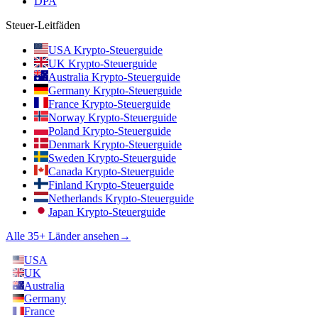
DPA
Steuer-Leitfäden
USA Krypto-Steuerguide
UK Krypto-Steuerguide
Australia Krypto-Steuerguide
Germany Krypto-Steuerguide
France Krypto-Steuerguide
Norway Krypto-Steuerguide
Poland Krypto-Steuerguide
Denmark Krypto-Steuerguide
Sweden Krypto-Steuerguide
Canada Krypto-Steuerguide
Finland Krypto-Steuerguide
Netherlands Krypto-Steuerguide
Japan Krypto-Steuerguide
Alle 35+ Länder ansehen
→
USA
UK
Australia
Germany
France