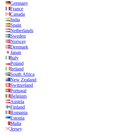
Germany
France
Canada
India
Spain
Netherlands
Sweden
Norway
Denmark
Japan
Italy
Poland
Ireland
South Africa
New Zealand
Switzerland
Portugal
Belgium
Austria
Finland
Romania
Estonia
Malta
Jersey