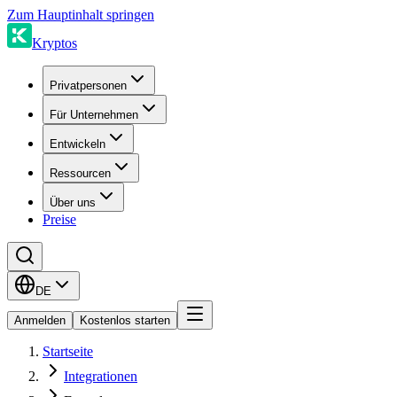
Zum Hauptinhalt springen
Kryptos
Privatpersonen
Für Unternehmen
Entwickeln
Ressourcen
Über uns
Preise
DE
Anmelden
Kostenlos starten
Startseite
Integrationen