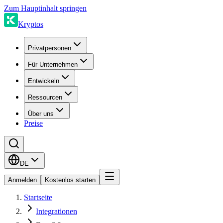
Zum Hauptinhalt springen
Kryptos
Privatpersonen
Für Unternehmen
Entwickeln
Ressourcen
Über uns
Preise
DE
Anmelden
Kostenlos starten
Startseite
Integrationen