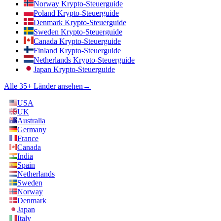
Norway Krypto-Steuerguide
Poland Krypto-Steuerguide
Denmark Krypto-Steuerguide
Sweden Krypto-Steuerguide
Canada Krypto-Steuerguide
Finland Krypto-Steuerguide
Netherlands Krypto-Steuerguide
Japan Krypto-Steuerguide
Alle 35+ Länder ansehen
→
USA
UK
Australia
Germany
France
Canada
India
Spain
Netherlands
Sweden
Norway
Denmark
Japan
Italy