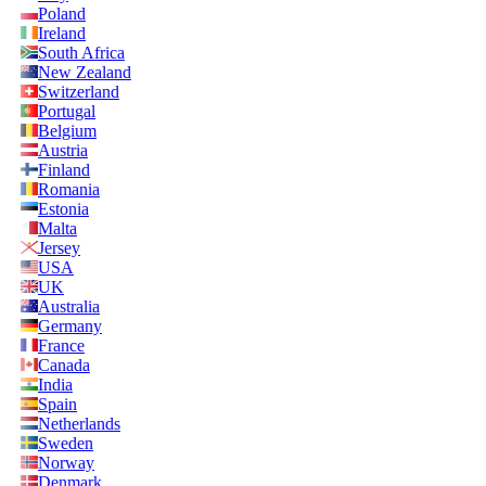
Poland
Ireland
South Africa
New Zealand
Switzerland
Portugal
Belgium
Austria
Finland
Romania
Estonia
Malta
Jersey
USA
UK
Australia
Germany
France
Canada
India
Spain
Netherlands
Sweden
Norway
Denmark