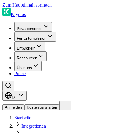
Zum Hauptinhalt springen
Kryptos
Privatpersonen
Für Unternehmen
Entwickeln
Ressourcen
Über uns
Preise
DE
Anmelden
Kostenlos starten
Startseite
Integrationen