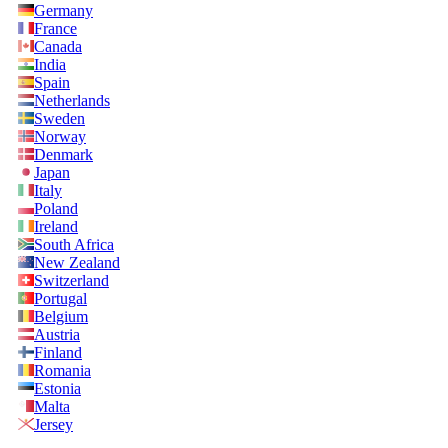
Germany
France
Canada
India
Spain
Netherlands
Sweden
Norway
Denmark
Japan
Italy
Poland
Ireland
South Africa
New Zealand
Switzerland
Portugal
Belgium
Austria
Finland
Romania
Estonia
Malta
Jersey