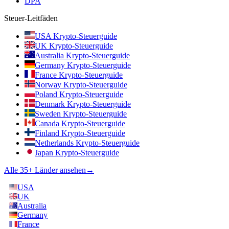
DPA
Steuer-Leitfäden
USA Krypto-Steuerguide
UK Krypto-Steuerguide
Australia Krypto-Steuerguide
Germany Krypto-Steuerguide
France Krypto-Steuerguide
Norway Krypto-Steuerguide
Poland Krypto-Steuerguide
Denmark Krypto-Steuerguide
Sweden Krypto-Steuerguide
Canada Krypto-Steuerguide
Finland Krypto-Steuerguide
Netherlands Krypto-Steuerguide
Japan Krypto-Steuerguide
Alle 35+ Länder ansehen
→
USA
UK
Australia
Germany
France