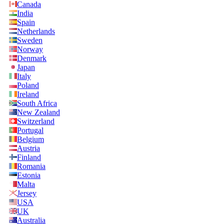
Canada
India
Spain
Netherlands
Sweden
Norway
Denmark
Japan
Italy
Poland
Ireland
South Africa
New Zealand
Switzerland
Portugal
Belgium
Austria
Finland
Romania
Estonia
Malta
Jersey
USA
UK
Australia