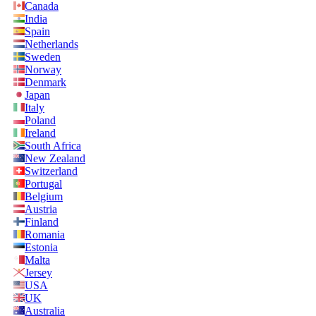
Canada
India
Spain
Netherlands
Sweden
Norway
Denmark
Japan
Italy
Poland
Ireland
South Africa
New Zealand
Switzerland
Portugal
Belgium
Austria
Finland
Romania
Estonia
Malta
Jersey
USA
UK
Australia