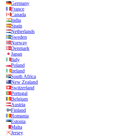
Germany
France
Canada
India
Spain
Netherlands
Sweden
Norway
Denmark
Japan
Italy
Poland
Ireland
South Africa
New Zealand
Switzerland
Portugal
Belgium
Austria
Finland
Romania
Estonia
Malta
Jersey