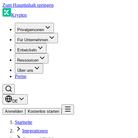
Zum Hauptinhalt springen
Kryptos
Privatpersonen
Für Unternehmen
Entwickeln
Ressourcen
Über uns
Preise
DE
Anmelden
Kostenlos starten
Startseite
Integrationen