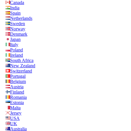
Canada
India
Spain
Netherlands
Sweden
Norway
Denmark
Japan
Italy
Poland
Ireland
South Africa
New Zealand
Switzerland
Portugal
Belgium
Austria
Finland
Romania
Estonia
Malta
Jersey
USA
UK
Australia