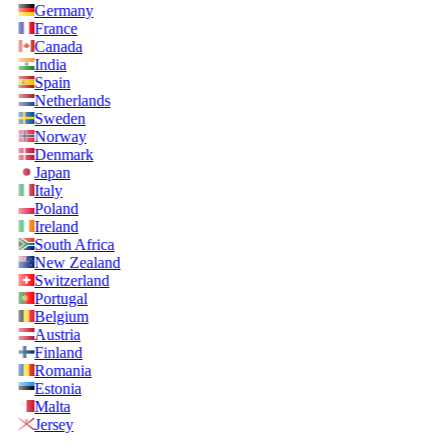
Germany
France
Canada
India
Spain
Netherlands
Sweden
Norway
Denmark
Japan
Italy
Poland
Ireland
South Africa
New Zealand
Switzerland
Portugal
Belgium
Austria
Finland
Romania
Estonia
Malta
Jersey