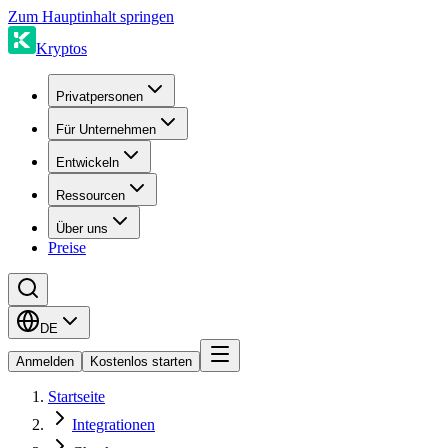
Zum Hauptinhalt springen
Kryptos
Privatpersonen
Für Unternehmen
Entwickeln
Ressourcen
Über uns
Preise
DE
Anmelden
Kostenlos starten
Startseite
Integrationen