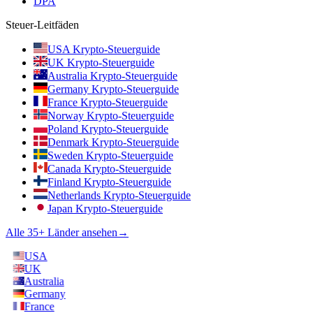
DPA
Steuer-Leitfäden
USA Krypto-Steuerguide
UK Krypto-Steuerguide
Australia Krypto-Steuerguide
Germany Krypto-Steuerguide
France Krypto-Steuerguide
Norway Krypto-Steuerguide
Poland Krypto-Steuerguide
Denmark Krypto-Steuerguide
Sweden Krypto-Steuerguide
Canada Krypto-Steuerguide
Finland Krypto-Steuerguide
Netherlands Krypto-Steuerguide
Japan Krypto-Steuerguide
Alle 35+ Länder ansehen
→
USA
UK
Australia
Germany
France