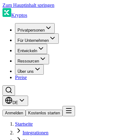
Zum Hauptinhalt springen
Kryptos
Privatpersonen
Für Unternehmen
Entwickeln
Ressourcen
Über uns
Preise
DE
Anmelden
Kostenlos starten
Startseite
Integrationen