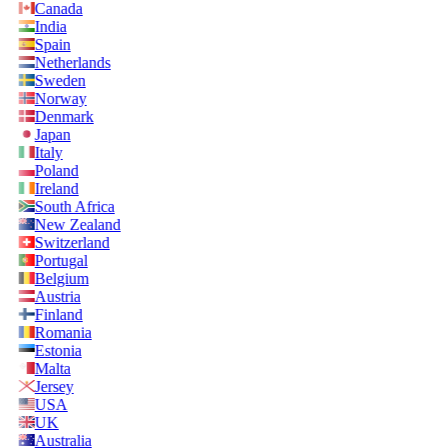
Canada
India
Spain
Netherlands
Sweden
Norway
Denmark
Japan
Italy
Poland
Ireland
South Africa
New Zealand
Switzerland
Portugal
Belgium
Austria
Finland
Romania
Estonia
Malta
Jersey
USA
UK
Australia