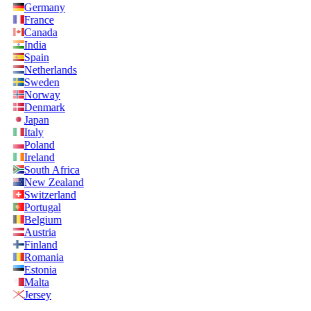
Germany
France
Canada
India
Spain
Netherlands
Sweden
Norway
Denmark
Japan
Italy
Poland
Ireland
South Africa
New Zealand
Switzerland
Portugal
Belgium
Austria
Finland
Romania
Estonia
Malta
Jersey