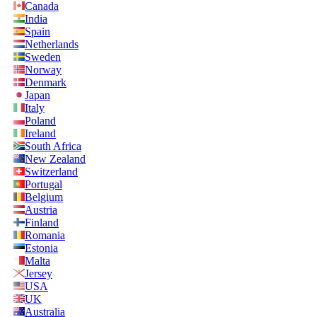
Canada
India
Spain
Netherlands
Sweden
Norway
Denmark
Japan
Italy
Poland
Ireland
South Africa
New Zealand
Switzerland
Portugal
Belgium
Austria
Finland
Romania
Estonia
Malta
Jersey
USA
UK
Australia