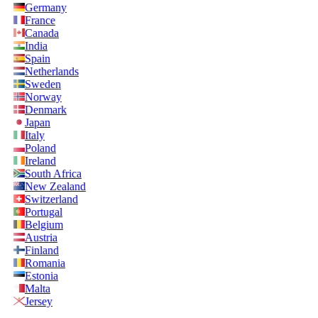
Germany
France
Canada
India
Spain
Netherlands
Sweden
Norway
Denmark
Japan
Italy
Poland
Ireland
South Africa
New Zealand
Switzerland
Portugal
Belgium
Austria
Finland
Romania
Estonia
Malta
Jersey