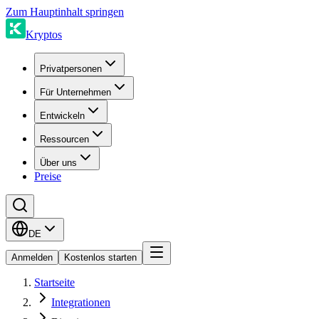
Zum Hauptinhalt springen
Kryptos
Privatpersonen
Für Unternehmen
Entwickeln
Ressourcen
Über uns
Preise
DE
Anmelden
Kostenlos starten
Startseite
Integrationen