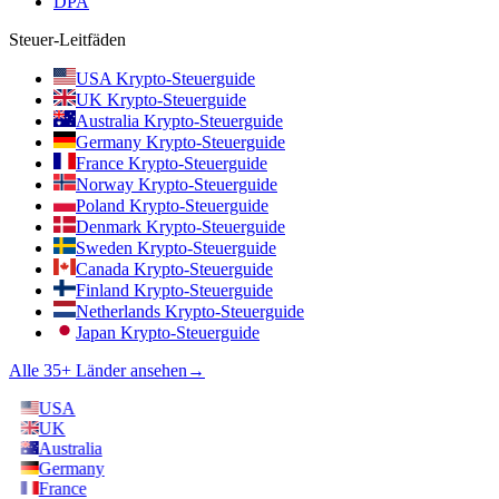
DPA
Steuer-Leitfäden
USA Krypto-Steuerguide
UK Krypto-Steuerguide
Australia Krypto-Steuerguide
Germany Krypto-Steuerguide
France Krypto-Steuerguide
Norway Krypto-Steuerguide
Poland Krypto-Steuerguide
Denmark Krypto-Steuerguide
Sweden Krypto-Steuerguide
Canada Krypto-Steuerguide
Finland Krypto-Steuerguide
Netherlands Krypto-Steuerguide
Japan Krypto-Steuerguide
Alle 35+ Länder ansehen
→
USA
UK
Australia
Germany
France