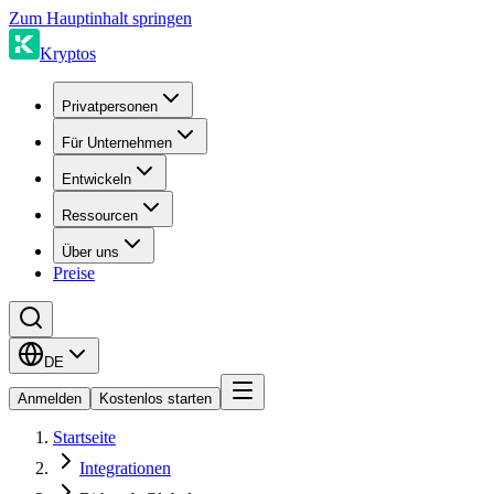
Zum Hauptinhalt springen
Kryptos
Privatpersonen
Für Unternehmen
Entwickeln
Ressourcen
Über uns
Preise
DE
Anmelden
Kostenlos starten
Startseite
Integrationen