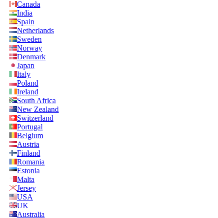
Canada
India
Spain
Netherlands
Sweden
Norway
Denmark
Japan
Italy
Poland
Ireland
South Africa
New Zealand
Switzerland
Portugal
Belgium
Austria
Finland
Romania
Estonia
Malta
Jersey
USA
UK
Australia