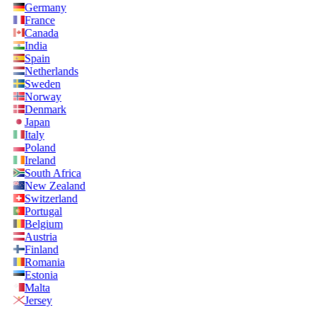
Germany
France
Canada
India
Spain
Netherlands
Sweden
Norway
Denmark
Japan
Italy
Poland
Ireland
South Africa
New Zealand
Switzerland
Portugal
Belgium
Austria
Finland
Romania
Estonia
Malta
Jersey