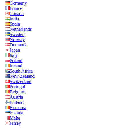
Germany
France
Canada
India
Spain
Netherlands
Sweden
Norway
Denmark
Japan
Italy
Poland
Ireland
South Africa
New Zealand
Switzerland
Portugal
Belgium
Austria
Finland
Romania
Estonia
Malta
Jersey