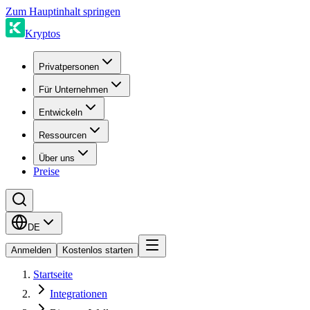
Zum Hauptinhalt springen
Kryptos
Privatpersonen
Für Unternehmen
Entwickeln
Ressourcen
Über uns
Preise
DE
Anmelden
Kostenlos starten
Startseite
Integrationen