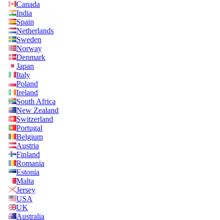
Canada
India
Spain
Netherlands
Sweden
Norway
Denmark
Japan
Italy
Poland
Ireland
South Africa
New Zealand
Switzerland
Portugal
Belgium
Austria
Finland
Romania
Estonia
Malta
Jersey
USA
UK
Australia