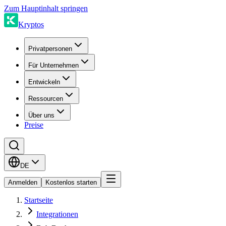
Zum Hauptinhalt springen
Kryptos
Privatpersonen
Für Unternehmen
Entwickeln
Ressourcen
Über uns
Preise
DE
Anmelden
Kostenlos starten
Startseite
Integrationen