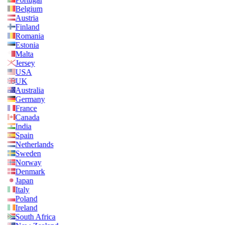
Belgium
Austria
Finland
Romania
Estonia
Malta
Jersey
USA
UK
Australia
Germany
France
Canada
India
Spain
Netherlands
Sweden
Norway
Denmark
Japan
Italy
Poland
Ireland
South Africa