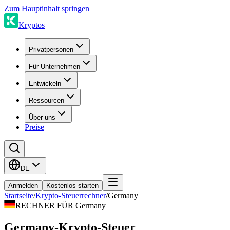
Zum Hauptinhalt springen
Kryptos
Privatpersonen
Für Unternehmen
Entwickeln
Ressourcen
Über uns
Preise
DE
Anmelden
Kostenlos starten
Startseite
/
Krypto-Steuerrechner
/
Germany
RECHNER FÜR Germany
Germany-Krypto-Steuer