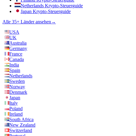
Netherlands Krypto-Steuerguide
Japan Krypto-Steuerguide
Alle 35+ Länder ansehen
→
USA
UK
Australia
Germany
France
Canada
India
Spain
Netherlands
Sweden
Norway
Denmark
Japan
Italy
Poland
Ireland
South Africa
New Zealand
Switzerland
Portugal