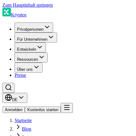
Zum Hauptinhalt springen
Kryptos
Privatpersonen
Für Unternehmen
Entwickeln
Ressourcen
Über uns
Preise
DE
Anmelden
Kostenlos starten
Startseite
Blog