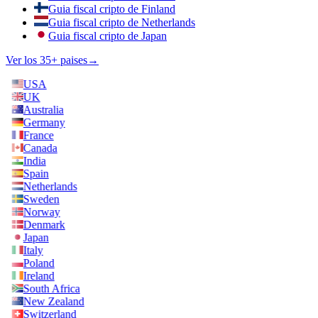
Guia fiscal cripto de Finland
Guia fiscal cripto de Netherlands
Guia fiscal cripto de Japan
Ver los 35+ paises
→
USA
UK
Australia
Germany
France
Canada
India
Spain
Netherlands
Sweden
Norway
Denmark
Japan
Italy
Poland
Ireland
South Africa
New Zealand
Switzerland