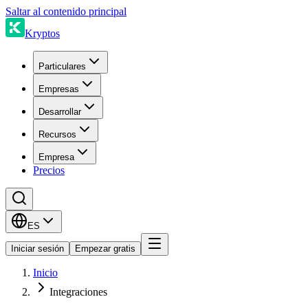
Saltar al contenido principal
Kryptos
Particulares
Empresas
Desarrollar
Recursos
Empresa
Precios
ES
Iniciar sesión
Empezar gratis
Inicio
Integraciones