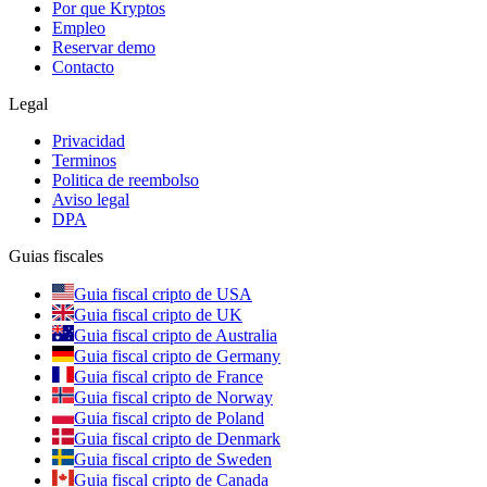
Por que Kryptos
Empleo
Reservar demo
Contacto
Legal
Privacidad
Terminos
Politica de reembolso
Aviso legal
DPA
Guias fiscales
Guia fiscal cripto de USA
Guia fiscal cripto de UK
Guia fiscal cripto de Australia
Guia fiscal cripto de Germany
Guia fiscal cripto de France
Guia fiscal cripto de Norway
Guia fiscal cripto de Poland
Guia fiscal cripto de Denmark
Guia fiscal cripto de Sweden
Guia fiscal cripto de Canada