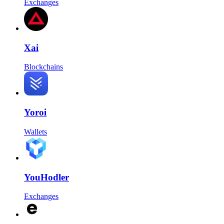
Exchanges
Xai
Blockchains
Yoroi
Wallets
YouHodler
Exchanges