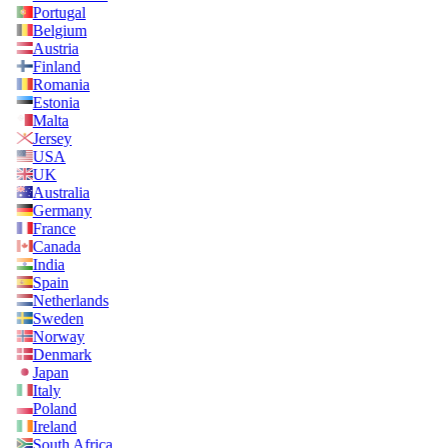
Portugal
Belgium
Austria
Finland
Romania
Estonia
Malta
Jersey
USA
UK
Australia
Germany
France
Canada
India
Spain
Netherlands
Sweden
Norway
Denmark
Japan
Italy
Poland
Ireland
South Africa