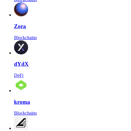
Zora
Blockchains
dYdX
DeFi
kroma
Blockchains