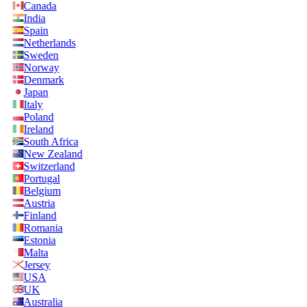
Canada
India
Spain
Netherlands
Sweden
Norway
Denmark
Japan
Italy
Poland
Ireland
South Africa
New Zealand
Switzerland
Portugal
Belgium
Austria
Finland
Romania
Estonia
Malta
Jersey
USA
UK
Australia