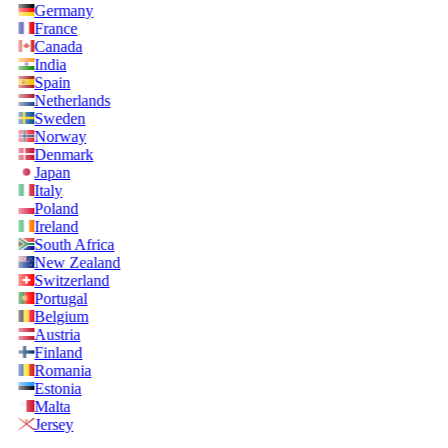
Germany
France
Canada
India
Spain
Netherlands
Sweden
Norway
Denmark
Japan
Italy
Poland
Ireland
South Africa
New Zealand
Switzerland
Portugal
Belgium
Austria
Finland
Romania
Estonia
Malta
Jersey