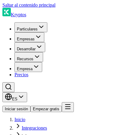
Saltar al contenido principal
Kryptos
Particulares
Empresas
Desarrollar
Recursos
Empresa
Precios
ES
Iniciar sesión
Empezar gratis
Inicio
Integraciones