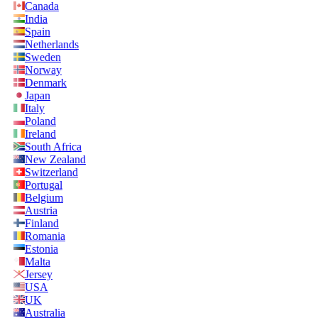
Canada
India
Spain
Netherlands
Sweden
Norway
Denmark
Japan
Italy
Poland
Ireland
South Africa
New Zealand
Switzerland
Portugal
Belgium
Austria
Finland
Romania
Estonia
Malta
Jersey
USA
UK
Australia