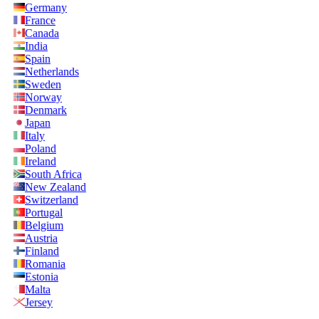
Germany
France
Canada
India
Spain
Netherlands
Sweden
Norway
Denmark
Japan
Italy
Poland
Ireland
South Africa
New Zealand
Switzerland
Portugal
Belgium
Austria
Finland
Romania
Estonia
Malta
Jersey