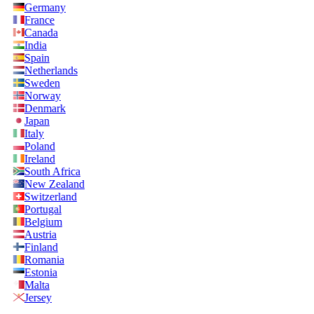
Germany
France
Canada
India
Spain
Netherlands
Sweden
Norway
Denmark
Japan
Italy
Poland
Ireland
South Africa
New Zealand
Switzerland
Portugal
Belgium
Austria
Finland
Romania
Estonia
Malta
Jersey