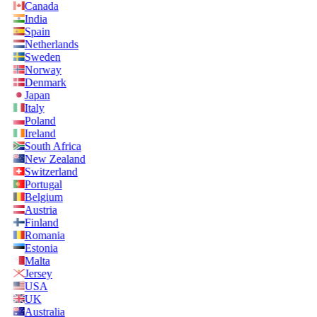
Canada
India
Spain
Netherlands
Sweden
Norway
Denmark
Japan
Italy
Poland
Ireland
South Africa
New Zealand
Switzerland
Portugal
Belgium
Austria
Finland
Romania
Estonia
Malta
Jersey
USA
UK
Australia