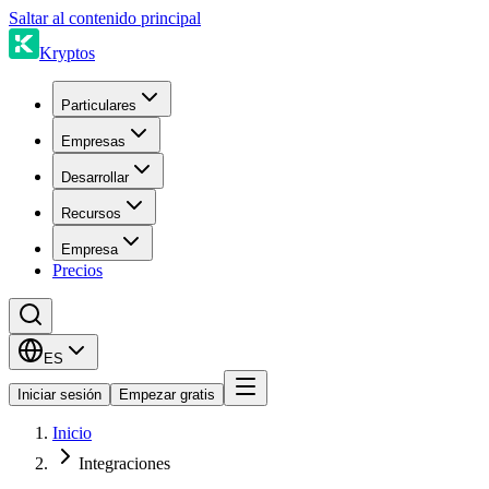
Saltar al contenido principal
Kryptos
Particulares
Empresas
Desarrollar
Recursos
Empresa
Precios
ES
Iniciar sesión
Empezar gratis
Inicio
Integraciones