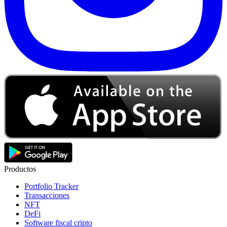
Productos
Portfolio Tracker
Transacciones
NFT
DeFi
Software fiscal cripto