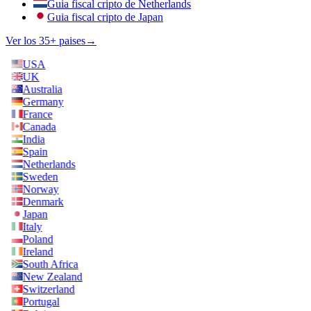
Guia fiscal cripto de Netherlands
Guia fiscal cripto de Japan
Ver los 35+ paises
→
USA
UK
Australia
Germany
France
Canada
India
Spain
Netherlands
Sweden
Norway
Denmark
Japan
Italy
Poland
Ireland
South Africa
New Zealand
Switzerland
Portugal