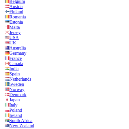
Belgium
Austria
Finland
Romania
Estonia
Malta
Jersey
USA
UK
Australia
Germany
France
Canada
India
Spain
Netherlands
Sweden
Norway
Denmark
Japan
Italy
Poland
Ireland
South Africa
New Zealand