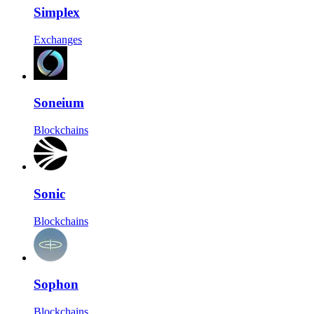
Simplex
Exchanges
Soneium
Blockchains
Sonic
Blockchains
Sophon
Blockchains