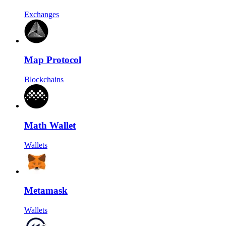
Exchanges
Map Protocol
Blockchains
Math Wallet
Wallets
Metamask
Wallets