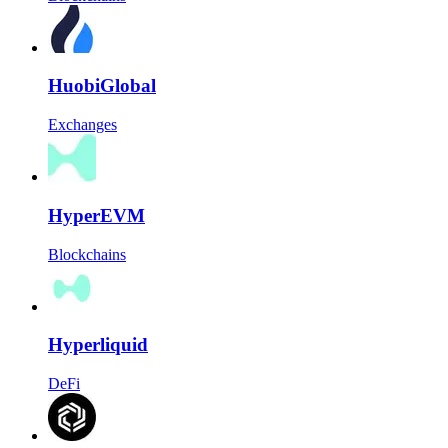
HuobiGlobal
Exchanges
HyperEVM
Blockchains
Hyperliquid
DeFi