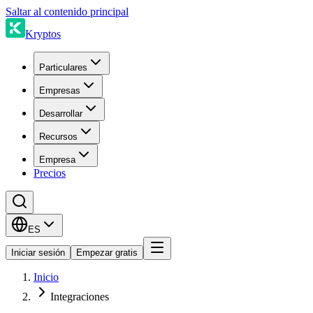
Saltar al contenido principal
Kryptos
Particulares
Empresas
Desarrollar
Recursos
Empresa
Precios
ES
Iniciar sesión
Empezar gratis
Inicio
Integraciones