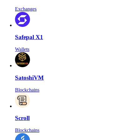
Exchanges
Safepal X1
Wallets
SatoshiVM
Blockchains
Scroll
Blockchains