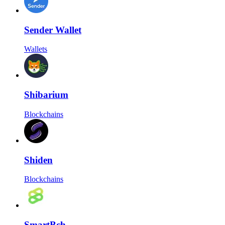
Sender Wallet
Wallets
Shibarium
Blockchains
Shiden
Blockchains
SmartBch