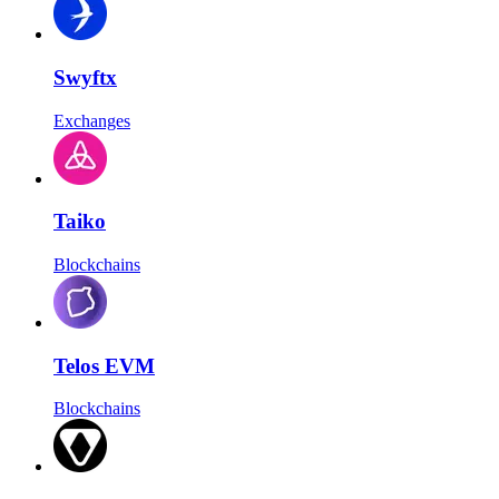
Swyftx
Exchanges
Taiko
Blockchains
Telos EVM
Blockchains